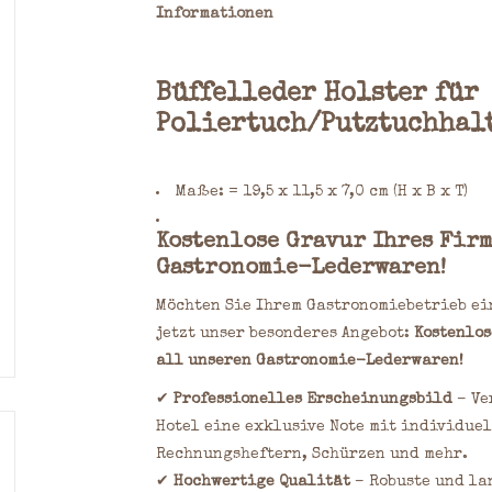
Informationen
Büffelleder Holster für
Poliertuch/Putztuchhalt
Maße: = 19,5 x 11,5 x 7,0 cm (H x B x T)
Kostenlose Gravur Ihres Fir
Gastronomie-Lederwaren!
Möchten Sie Ihrem Gastronomiebetrieb ei
jetzt unser besonderes Angebot:
Kostenlos
all unseren Gastronomie-Lederwaren!
✔
Professionelles Erscheinungsbild
– Ve
Hotel eine exklusive Note mit individue
Rechnungsheftern, Schürzen und mehr.
✔
Hochwertige Qualität
– Robuste und la