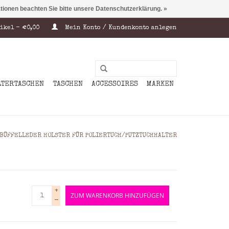
ationen beachten Sie bitte unsere Datenschutzerklärung. »
ikel - €0,00
Mein Konto / Kundenkonto anlegen
LTERTASCHEN
TASCHEN
ACCESSOIRES
MARKEN
BÜFFELLEDER HOLSTER FÜR POLIERTUCH/PUTZTUCHHALTER
+
ZUM WARENKORB HINZUFÜGEN
-