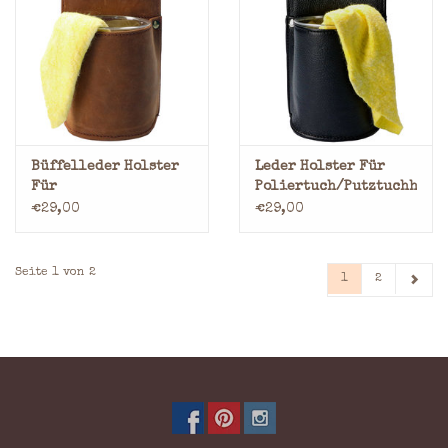
Büffelleder Holster
Leder Holster Für
Für
Poliertuch/Putztuchhalt
Poliertuch/Putztuchhalter
€29,00
€29,00
Seite 1 von 2
1
2