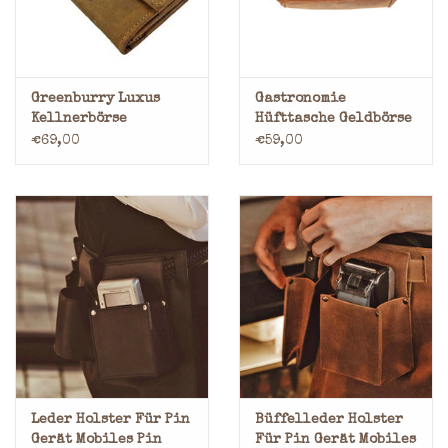
Greenburry Luxus
Gastronomie
Kellnerbörse
Hüfttasche Geldbörse
Taxibörse Oder
Hunter Braun
€69,00
€59,00
Geldbörse Geöltes
Vollrindleder
Leder Holster Für Pin
Büffelleder Holster
Gerät Mobiles Pin
Für Pin Gerät Mobiles