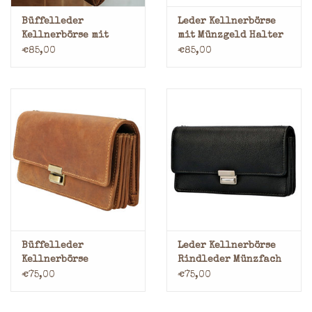
Büffelleder
Leder Kellnerbörse
Kellnerbörse mit
mit Münzgeld Halter
Münzgeld Halter
€85,00
€85,00
Büffelleder
Leder Kellnerbörse
Kellnerbörse
Rindleder Münzfach
Rindleder Münzfach
als Wiener Schachtel
€75,00
€75,00
als Wiener Schachtel