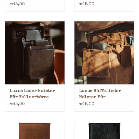
Pin
€45,00
€45,00
Luxus Leder Holster
Luxus Büffelleder
Für Kellnerbörse
Holster Für
Taxibörse
Kellnerbörse
€45,00
€45,00
Taxibörse