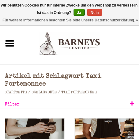
Wir benutzen Cookies nur für interne Zwecke um den Webshop zu verbessern.
Ist das in Ordnung?
Ja
Nein
0 Artikel - €0,00
Für weitere Informationen beachten Sie bitte unsere Datenschutzerklärung. »
Startseite
Geldbörse
Laptoptaschen
Artikel mit Schlagwort Taxi
Rucksäcke
Portemonnee
STARTSEITE
/
SCHLAGWORTE
/
TAXI PORTEMONNEE
Schultertaschen
Filter
Taschen
Accessoires