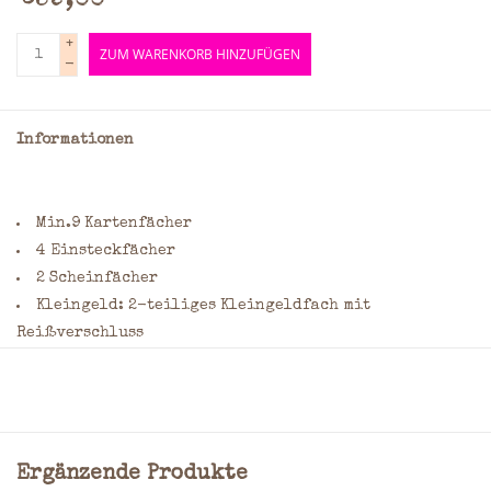
€59,00
+
ZUM WARENKORB HINZUFÜGEN
-
Informationen
Min.9 Kartenfächer
4 Einsteckfächer
2 Scheinfächer
Kleingeld: 2-teiliges Kleingeldfach mit
Reißverschluss
Material: Rindleder
Maße: 10,0 x 13,0 x 3,5 cm = (H x B x T)
Farbe: Multicolor
Ergänzende Produkte