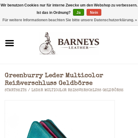
Wir benutzen Cookies nur für interne Zwecke um den Webshop zu verbessern.
Ist das in Ordnung?
Ja
Nein
0 Artikel - €0,00
Für weitere Informationen beachten Sie bitte unsere Datenschutzerklärung. »
Startseite
Geldbörse
Laptoptaschen
Greenburry Leder Multicolor
Rucksäcke
Reißverschluss Geldbörse
STARTSEITE
/
LEDER MULTICOLOR REISSVERSCHLUSS GELDBÖRSE
Schultertaschen
Taschen
Accessoires