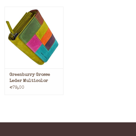
Greenburry Grosse
Leder Multicolor
Damen Geldbörse
€79,00