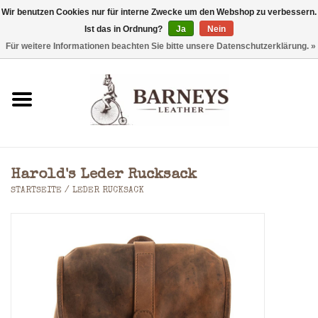
Wir benutzen Cookies nur für interne Zwecke um den Webshop zu verbessern.
Ist das in Ordnung?
Ja
Nein
0 Artikel - €0,00
Für weitere Informationen beachten Sie bitte unsere Datenschutzerklärung. »
Startseite
Geldbörse
Laptoptaschen
Harold's Leder Rucksack
Rucksäcke
STARTSEITE
/
LEDER RUCKSACK
Schultertaschen
Taschen
Accessoires