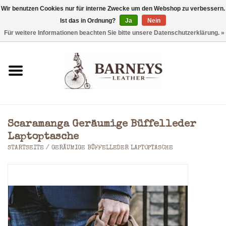
Wir benutzen Cookies nur für interne Zwecke um den Webshop zu verbessern.
Ist das in Ordnung?
Ja
Nein
0 Artikel - €0,00
Für weitere Informationen beachten Sie bitte unsere Datenschutzerklärung. »
Startseite
Geldbörse
Laptoptaschen
Scaramanga Geräumige Büffelleder
Rucksäcke
Laptoptasche
STARTSEITE
/
GERÄUMIGE BÜFFELLEDER LAPTOPTASCHE
Schultertaschen
Taschen
Accessoires