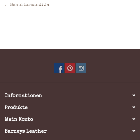
Schulterband: Ja
Laptopfach: Ja
Maße: = 31 x 42 x 18 cm (H x B x T)
Möchten Sie dieses Produkt gravieren lassen? Geben Sie
Ihre Wünsche bitte im Kommentarfeld des
Bestellformulars an. Nennen Sie dabei die gewünschte
Position, die Größe (maximal 25 x 25 cm) sowie die
Schriftart. Klicken Sie
hier
für eine Übersicht häufig
verwendeter Schriftarten und weitere Informationen
zur Gravur.
Informationen
Produkte
Mein Konto
Barneys Leather