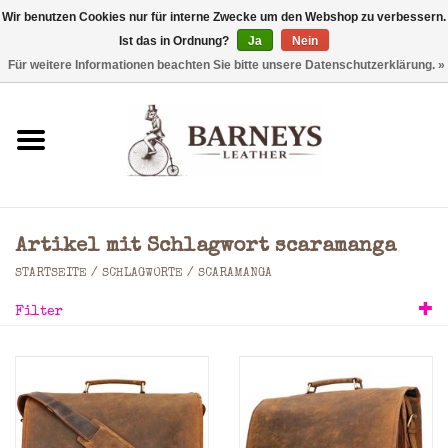
Wir benutzen Cookies nur für interne Zwecke um den Webshop zu verbessern.
Ist das in Ordnung?
Ja
Nein
0 Artikel - €0,00
Für weitere Informationen beachten Sie bitte unsere Datenschutzerklärung. »
Startseite
Geldbörse
Laptoptaschen
Artikel mit Schlagwort scaramanga
Rucksäcke
STARTSEITE
/
SCHLAGWORTE
/
SCARAMANGA
Filter
Schultertaschen
Taschen
Accessoires