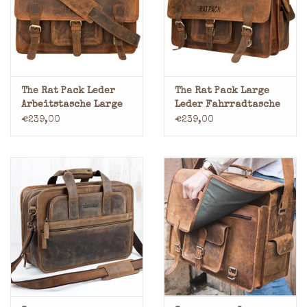
Marken
The Rat Pack Leder
The Rat Pack Large
Arbeitstasche Large
Leder Fahrradtasche
Retro Schultasche
€239,00
€239,00