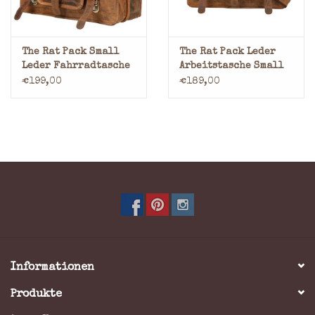
The Rat Pack Small
The Rat Pack Leder
Leder Fahrradtasche
Arbeitstasche Small
Retro Schultasche
€199,00
€189,00
Informationen
Produkte