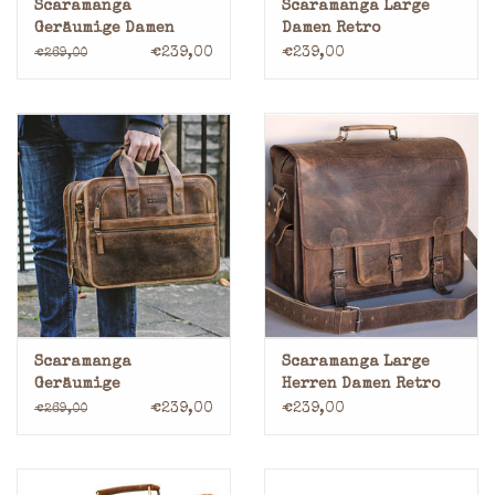
Scaramanga
Scaramanga Large
Geräumige Damen
Damen Retro
Büffelleder
Schultasche Hunter
€239,00
€239,00
€269,00
Laptoptasche
Büffelleder
Scaramanga
Scaramanga Large
Geräumige
Herren Damen Retro
Büffelleder
Schultasche Hunter
€239,00
€239,00
€269,00
Laptoptasche
Büffelleder