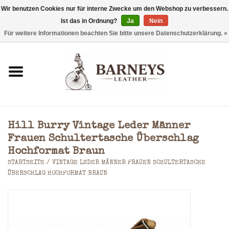
Wir benutzen Cookies nur für interne Zwecke um den Webshop zu verbessern.
Ist das in Ordnung?
Ja
Nein
0 Artikel - €0,00
Für weitere Informationen beachten Sie bitte unsere Datenschutzerklärung. »
Startseite
Geldbörse
Laptoptaschen
Hill Burry Vintage Leder Männer
Rucksäcke
Frauen Schultertasche Überschlag
Hochformat Braun
STARTSEITE
/
VINTAGE LEDER MÄNNER FRAUEN SCHULTERTASCHE
Schultertaschen
ÜBERSCHLAG HOCHFORMAT BRAUN
Taschen
Accessoires