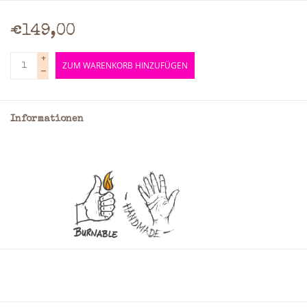
€149,00
+
ZUM WARENKORB HINZUFÜGEN
-
Informationen
Material: Rindleder
Farbe: Braun
Schulterband: Ja