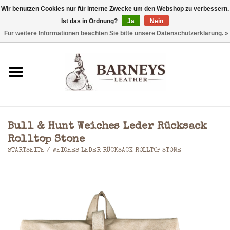
Wir benutzen Cookies nur für interne Zwecke um den Webshop zu verbessern.
Ist das in Ordnung?
Ja
Nein
0 Artikel - €0,00
Für weitere Informationen beachten Sie bitte unsere Datenschutzerklärung. »
Startseite
Geldbörse
Laptoptaschen
Bull & Hunt Weiches Leder Rücksack
Rucksäcke
Rolltop Stone
STARTSEITE
/
WEICHES LEDER RÜCKSACK ROLLTOP STONE
Schultertaschen
Taschen
Accessoires