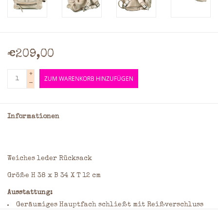
€209,00
+
ZUM WARENKORB HINZUFÜGEN
-
Informationen
Weiches leder Rücksack
Größe H 38 x B 34 X T 12 cm
Ausstattung:
Geräumiges Hauptfach schließt mit Reißverschluss
Washed rindleder