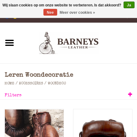
Wij slaan cookies op om onze website te verbeteren. Is dat akkoord?
Ja
Nee
Meer over cookies »
0 Artikelen - €0,00
Home
Portemonnees
Laptoptassen
Leren Woondecoratie
Rugzakken
HOME
/
ACCESSOIRES
/
WOONDECO
Filters
Schoudertassen
Tassen
Accessoires