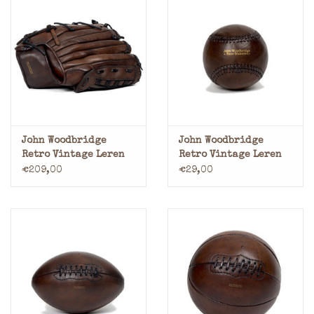
John Woodbridge
John Woodbridge
Retro Vintage Leren
Retro Vintage Leren
Honkbal Baseball
Honkbal Baseball
€209,00
€29,00
Handschoen