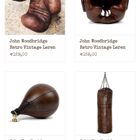
Merken
John Woodbridge
John Woodbridge
Retro Vintage Leren
Retro Vintage Leren
Bokshandschoenen
Bokshelm
€129,00
€159,00
Hoofdbescherming