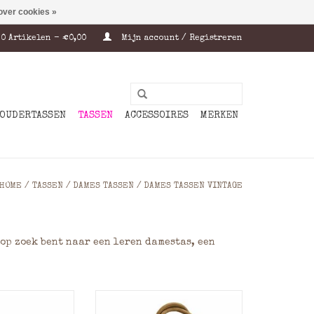
over cookies »
0 Artikelen - €0,00
Mijn account / Registreren
OUDERTASSEN
TASSEN
ACCESSOIRES
MERKEN
HOME
/
TASSEN
/
DAMES TASSEN
/
DAMES TASSEN VINTAGE
op zoek bent naar een leren damestas, een
en schoudertas
Gave rundleren schoudertas
ag, door het
met overslag, door het