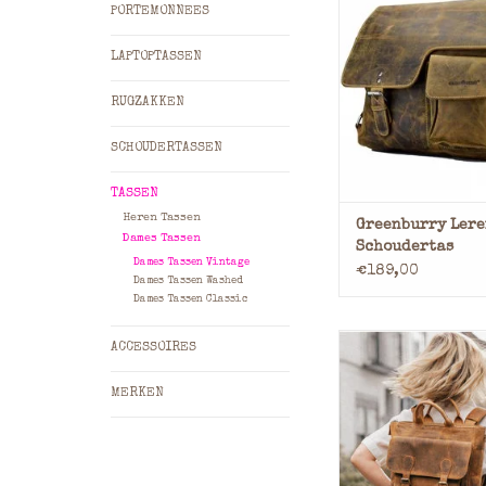
PORTEMONNEES
gebruik van het wa
rundleder heeft de
LAPTOPTASSEN
een stoere vi
uitstraling heeft 
RUGZAKKEN
TOEVOEGEN AAN WI
SCHOUDERTASSEN
TASSEN
Heren Tassen
Greenburry Lere
Dames Tassen
Schoudertas
Dames Tassen Vintage
€189,00
Dames Tassen Washed
Dames Tassen Classic
Stoere buffel ler
ACCESSOIRES
geheel handgema
uitgevoerd in 
MERKEN
buffelleer. De ler
heeft een hoofdv
genoeg voor een 
laptop of tablet he