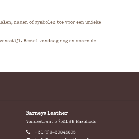
ialen, namen of symbolen toe voor een unieke
evensstijl. Bestel vandaag nog en omarm de
Barneys Leather
Venusstraat 5 7521 WB Enschede
+ 31 (0)6-30845605