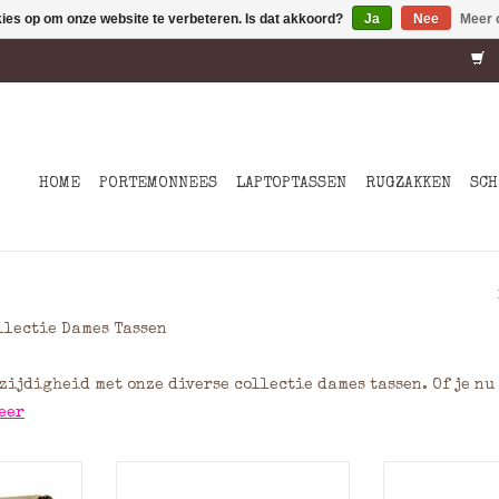
kies op om onze website te verbeteren. Is dat akkoord?
Ja
Nee
Meer 
HOME
PORTEMONNEES
LAPTOPTASSEN
RUGZAKKEN
SCH
llectie Dames Tassen
ijdigheid met onze diverse collectie dames tassen. Of je nu 
eer
4 werktas
Ruime rundleren werktas op
Gave rundler
oor het
A4 formaat gemaakt van stoer
met oversl