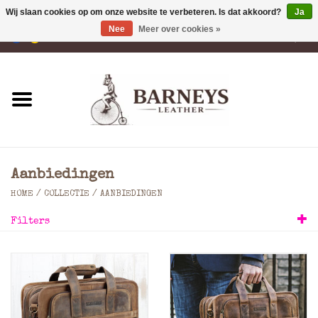
Wij slaan cookies op om onze website te verbeteren. Is dat akkoord?
Ja
Nee
Meer over cookies »
0 Artikelen - €0,00
Home
Portemonnees
Laptoptassen
Aanbiedingen
Rugzakken
HOME
/
COLLECTIE
/
AANBIEDINGEN
Filters
Schoudertassen
Tassen
Accessoires