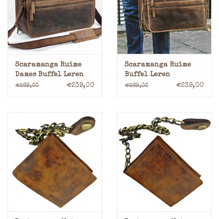
Merken
Scaramanga Ruime
Scaramanga Ruime
Dames Buffel Leren
Buffel Leren
Laptoptas Werktas
Laptoptas Werktas
€239,00
€239,00
€269,00
€269,00