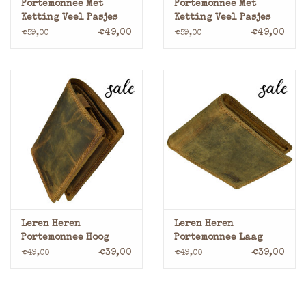
Portemonnee Met
Portemonnee Met
Ketting Veel Pasjes
Ketting Veel Pasjes
Leer Gevoerd Laag
Leer Gevoerd Hoog
€49,00
€49,00
€59,00
€59,00
Model
Model
Leren Heren
Leren Heren
Portemonnee Hoog
Portemonnee Laag
Model met RFID
Model met RFID
€39,00
€39,00
€49,00
€49,00
Bescherming
Bescherming