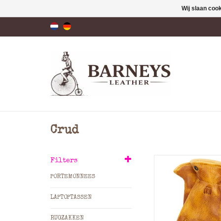
Wij slaan coo
Crud
Leren handschoene
Filters
ruige buitenm
PORTEMONNEES
Crud leren hands
LAPTOPTASSEN
beginnen als koeie
hoge k
RUGZAKKEN