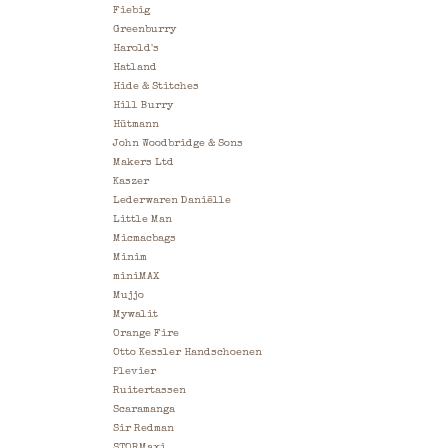
Fiebig
Greenburry
Harold's
Hatland
Hide & Stitches
Hill Burry
Hütmann
John Woodbridge & Sons
Makers Ltd
Kaszer
Lederwaren Daniëlle
Little Man
Micmacbags
Minim
miniMAX
Mujjo
Mywalit
Orange Fire
Otto Kessler Handschoenen
Plevier
Ruitertassen
Scaramanga
Sir Redman
STORMaxi