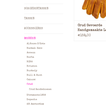
TOEVOEGEN AAN WI
SCHOUDERTASSEN
TASSEN
Crud Gevoerde
ACCESSOIRES
Handgemaakte L
Handschoenen
€159,00
MERKEN
Alfonso D'Este
Barmah Hats
Accezz
Berba
BIBA
Brixton
Burkely
Bull & Hunt
Cahoré
Crud
Crud Handschoenen
Dbramante1928
Depeche
dR Amsterdam