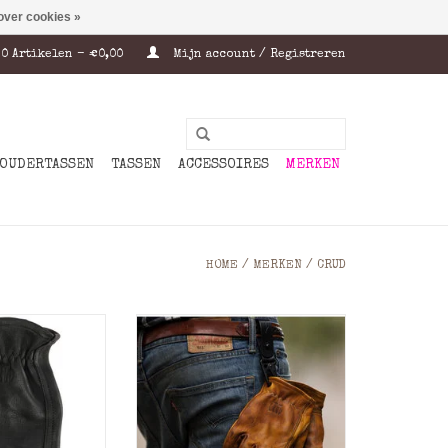
over cookies »
0 Artikelen - €0,00
Mijn account / Registreren
OUDERTASSEN
TASSEN
ACCESSOIRES
MERKEN
HOME
/
MERKEN
/
CRUD
hoenen voor de
Leren handschoenen voor de
itenmens.
ruige buitenmens.
handschoenen
Crud leren handschoenen
koeienhuid van
beginnen als koeienhuid van
ge k
hoge k