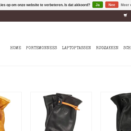
kies op om onze website te verbeteren. Is dat akkoord?
Ja
Nee
Meer 
HOME
PORTEMONNEES
LAPTOPTASSEN
RUGZAKKEN
SCH
n voor de
Leren handschoenen voor de
Leren handsc
ens.
ruige buitenmens.
ruige bu
choenen
Crud leren handschoenen
Crud leren 
nhuid van
beginnen als koeienhuid van
beginnen als 
hoge k
ho