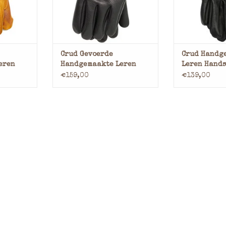
NKELWAGEN
TOEVOEGEN AAN WINKELWAGEN
TOEVOEGEN AA
Crud Gevoerde
Crud Handg
eren
Handgemaakte Leren
Leren Hand
Handschoenen Zwart
Zwart
€159,00
€139,00