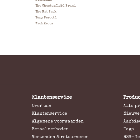
The Chesterfield Brand
The Rat Pack
Tony Perotti
Wachikopa
Klantenservice
Produ
Over ons
Alle p
Klantenservice
Nieuwe
Algemene voorwaarden
Aanbie
Betaalmethoden
Tags
Verzenden & retourneren
RSS-fe