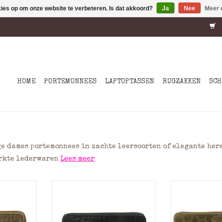
kies op om onze website te verbeteren. Is dat akkoord?
Ja
Nee
Meer 
HOME
PORTEMONNEES
LAPTOPTASSEN
RUGZAKKEN
SCH
e dames portemonnees in zachte leersoorten of elegante her
erkte lederwaren
Lees meer
ortemonnee
Deze grote leren portemonnee
Deze grote le
jdige
is een veelzijdige
is een v
bij elke
portemonnee die bij elke
portemonnee
 Het
handtas past. Het
handtas 