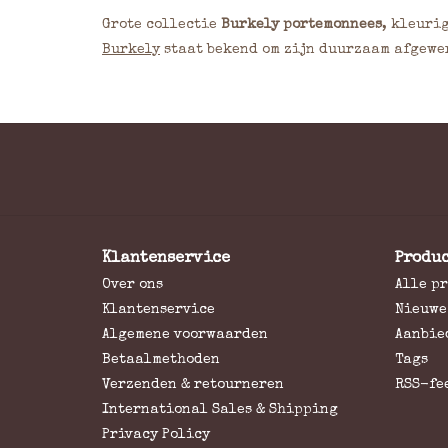
Grote collectie
Burkely portemonnees
, kleuri
Burkely
staat bekend om zijn duurzaam afgewe
Klantenservice
Produ
Over ons
Alle p
Klantenservice
Nieuwe
Algemene voorwaarden
Aanbie
Betaalmethoden
Tags
Verzenden & retourneren
RSS-fe
International Sales & Shipping
Privacy Policy