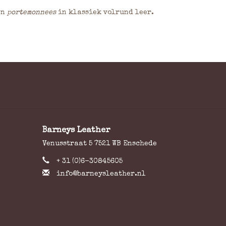
en
portemonnees
in klassiek volrund leer.
Barneys Leather
Venusstraat 5 7521 WB Enschede
+ 31 (0)6-30845605
info@barneysleather.nl