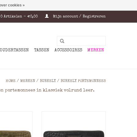
over cookies »
0 Artikelen - €0,00
Mijn account / Registreren
OUDERTASSEN
TASSEN
ACCESSOIRES
MERKEN
HOME
/
MERKEN
/
BURKELY
/
BURKELY PORTEMONNEES
en portemonnees in klassiek volrund leer.
ren portemonnee
Deze grote leren portemonnee
eelzijdige
is een veelzijdige
 die bij elke
portemonnee die bij elke
past. Het
handtas past. Het