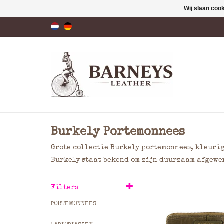
Wij slaan coo
Burkely Portemonnees
Grote collectie Burkely portemonnees, kleurig
Burkely staat bekend om zijn duurzaam afgew
Deze grote leren p
Filters
is een veelzi
PORTEMONNEES
portemonnee die 
handtas past.