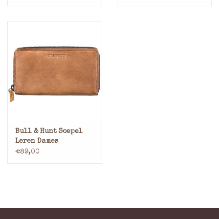
Rondom Cognac
Rondom Grijs
Bull & Hunt Soepel
Leren Dames
Portemonnee Met Rits
€89,00
Rondom Tan