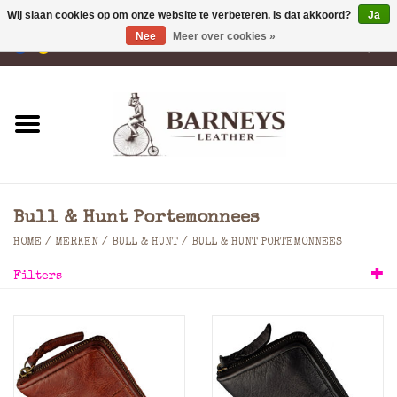
Wij slaan cookies op om onze website te verbeteren. Is dat akkoord?
Ja
Nee
Meer over cookies »
0 Artikelen - €0,00
Home
Portemonnees
Laptoptassen
Bull & Hunt Portemonnees
Rugzakken
HOME
/
MERKEN
/
BULL & HUNT
/
BULL & HUNT PORTEMONNEES
Filters
Schoudertassen
Tassen
Accessoires