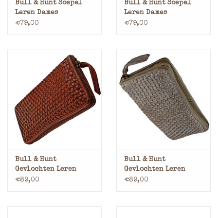
Bull & Hunt Soepel
Bull & Hunt Soepel
Leren Dames
Leren Dames
Portemonnee Met Rits
Portemonnee Met Rits
€79,00
€79,00
Rondom Vintage Brons
Rondom Vintage Groen
Bull & Hunt
Bull & Hunt
Gevlochten Leren
Gevlochten Leren
Dames Portemonnee
Dames Portemonnee
€89,00
€89,00
Met Rits Rondom
Met Rits Rondom
Vintage Cognac
Vintage Grijs