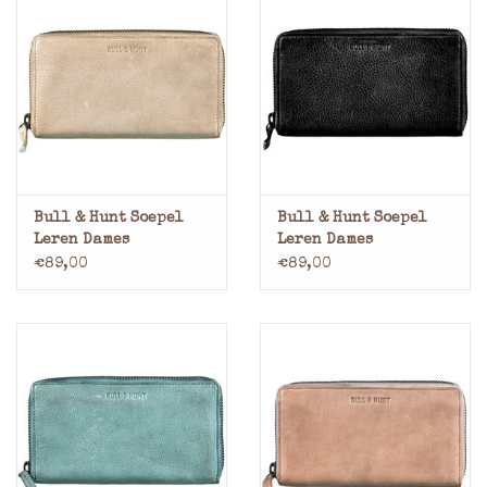
Bull & Hunt Soepel
Bull & Hunt Soepel
Leren Dames
Leren Dames
Portemonnee Met Rits
Portemonnee Met Rits
€89,00
€89,00
Rondom Stone
Rondom Zwart