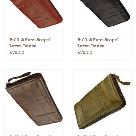
Merken
Bull & Hunt Soepel
Bull & Hunt Soepel
Leren Dames
Leren Dames
Portemonnee Met Rits
Portemonnee Met Rits
€79,00
€79,00
Rondom Vintage
Rondom Vintage Zwart
Cognac