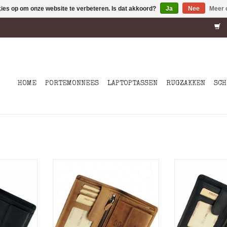
kies op om onze website te verbeteren. Is dat akkoord?
Ja
Nee
Meer 
HOME
PORTEMONNEES
LAPTOPTASSEN
RUGZAKKEN
SCH
onnee
Heren portemonnee
Heren po
eolied
uitgevoerd in geolied
uitgevoerd
veel
rundleer met veel
rundleer
r pasjes.
mogelijkheden voor pasjes.
mogelijkhede
afgewerkte
Bij deze duurzaam afgewerkte
Bij deze duur
onnee zijn
leren heren portemonnee zijn
leren heren p
gestikt is
de pasjesvakjes meegestikt is
de pasjesvakje