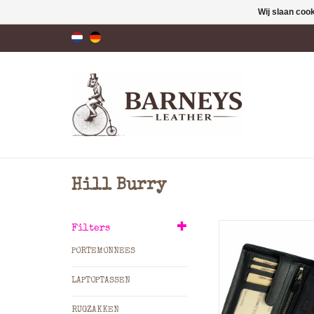
Wij slaan coo
Hill Burry
Heren portem
Filters
uitgevoerd in g
PORTEMONNEES
rundleer met 
mogelijkheden voo
LAPTOPTASSEN
Bij deze duurzaam 
leren heren portem
RUGZAKKEN
de pasjesvakjes mee