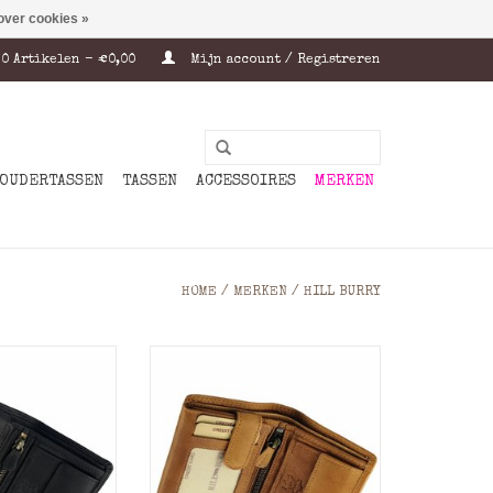
over cookies »
0 Artikelen - €0,00
Mijn account / Registreren
OUDERTASSEN
TASSEN
ACCESSOIRES
MERKEN
HOME
/
MERKEN
/
HILL BURRY
rtemonnee
Heren portemonnee
 in geolied
uitgevoerd in geolied
 met veel
rundleer met veel
n voor pasjes.
mogelijkheden voor pasjes.
zaam afgewerkte
Bij deze duurzaam afgewerkte
ortemonnee zijn
leren heren portemonnee zijn
s meegestikt is
de pasjesvakjes meegestikt is