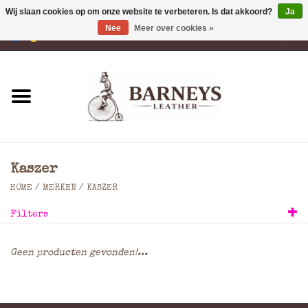
Wij slaan cookies op om onze website te verbeteren. Is dat akkoord?
Ja
Nee
Meer over cookies »
0 Artikelen - €0,00
Home
Portemonnees
Laptoptassen
Kaszer
Rugzakken
HOME
/
MERKEN
/
KASZER
Filters
Schoudertassen
Geen producten gevonden!...
Tassen
Accessoires