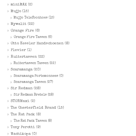
miniMAX
(2)
Mujjo
(15)
Mujjo Telefoonhoes
(15)
Mywalit
(22)
Orange Fire
(6)
Orange Fire Tassen
(6)
Otto Kessler Handschoenen
(8)
Plevier
(1)
Ruitertassen
(22)
Ruitertassen Tassen
(22)
Scaramanga
(20)
Scaramanga Portemonnees
(0)
Scaramanga Tassen
(27)
Sir Redman
(28)
Sir Redman Bretels
(28)
STORMaxi
(2)
The Chesterfield Brand
(15)
The Rat Pack
(8)
The Rat Pack Tassen
(8)
Tony Perotti
(9)
Wachikopa
(0)