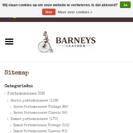
Wij slaan cookies op om onze website te verbeteren. Is dat akkoord?
Ja
Nee
Meer over cookies »
0 Artikelen - €0,00
Home
Portemonnees
Laptoptassen
Sitemap
Rugzakken
Categorieën:
Portemonnees
(29)
Schoudertassen
Heren portemonnees
(108)
Heren Portemonnees Vintage
(84)
Tassen
Heren Portemonnees Classic
(55)
Dames portemonnees
(170)
Dames Portemonnees Vintage
(101)
Accessoires
Dames Portemonnees Classic
(91)