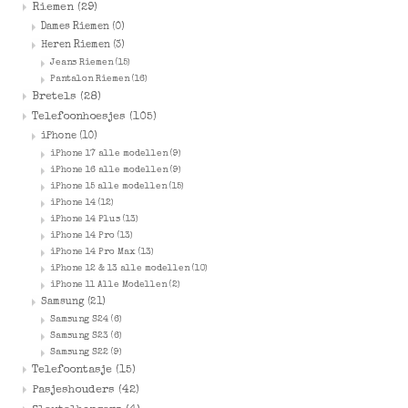
Riemen
(29)
Dames Riemen
(0)
Heren Riemen
(3)
Jeans Riemen
(15)
Pantalon Riemen
(16)
Bretels
(28)
Telefoonhoesjes
(105)
iPhone
(10)
iPhone 17 alle modellen
(9)
iPhone 16 alle modellen
(9)
iPhone 15 alle modellen
(15)
iPhone 14
(12)
iPhone 14 Plus
(13)
iPhone 14 Pro
(13)
iPhone 14 Pro Max
(13)
iPhone 12 & 13 alle modellen
(10)
iPhone 11 Alle Modellen
(2)
Samsung
(21)
Samsung S24
(6)
Samsung S23
(6)
Samsung S22
(9)
Telefoontasje
(15)
Pasjeshouders
(42)