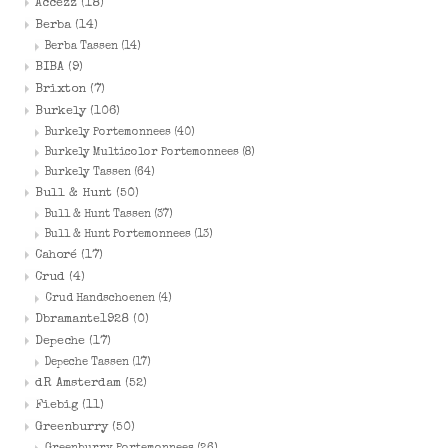
Accezz
(18)
Berba
(14)
Berba Tassen
(14)
BIBA
(9)
Brixton
(7)
Burkely
(106)
Burkely Portemonnees
(40)
Burkely Multicolor Portemonnees
(8)
Burkely Tassen
(64)
Bull & Hunt
(50)
Bull & Hunt Tassen
(37)
Bull & Hunt Portemonnees
(13)
Cahoré
(17)
Crud
(4)
Crud Handschoenen
(4)
Dbramante1928
(0)
Depeche
(17)
Depeche Tassen
(17)
dR Amsterdam
(52)
Fiebig
(11)
Greenburry
(50)