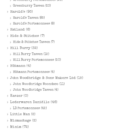
Greenburry Portemonnees
(26)
Greenburry Tassen
(23)
Harold's
(93)
Harold's Tassen
(85)
Harold's Portemonnees
(8)
Hatland
(6)
Hide & Stitches
(7)
Hide & Stitches Tassen
(7)
Hill Burry
(32)
Hill Burry Tassen
(12)
Hill Burry Portemonnees
(20)
Hütmann
(4)
Hütmann Portemonnees
(4)
John Woodbridge & Sons Makers Ltd
(15)
John Woodbridge Woondeco
(11)
John Woodbridge Tassen
(4)
Kaszer
(0)
Lederwaren Daniëlle
(46)
LD Portemonnees
(42)
Little Man
(2)
Micmacbags
(2)
Minim
(72)