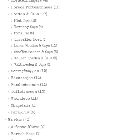
Sleutelhangers
(4)
Horeca Portemonnees
(19)
Hoeden & Caps
(27)
Flat Caps
(19)
Newsboy Caps
(3)
Pork Pie
(5)
Traveller Hoed
(3)
Leren Hoeden & Caps
(12)
Stoffen Hoeden & Caps
(6)
Wollen Hoeden & Caps
(8)
Vilthoeden & Caps
(2)
Schrijfmappen
(19)
Riemtasjes
(12)
Handschoenen
(12)
Toilettassen
(10)
Woondeco
(11)
Shagetuis
(1)
Paraplu's
(5)
Merken
(0)
Alfonso D'Este
(0)
Barmah Hats
(1)