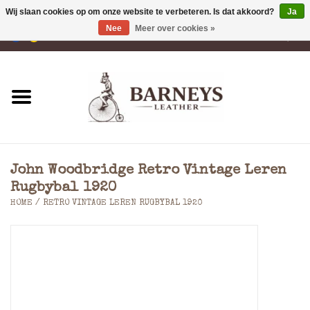
Wij slaan cookies op om onze website te verbeteren. Is dat akkoord?
Ja
Nee
Meer over cookies »
0 Artikelen - €0,00
Home
Portemonnees
Laptoptassen
John Woodbridge Retro Vintage Leren
Rugzakken
Rugbybal 1920
HOME
/
RETRO VINTAGE LEREN RUGBYBAL 1920
Schoudertassen
Tassen
Accessoires