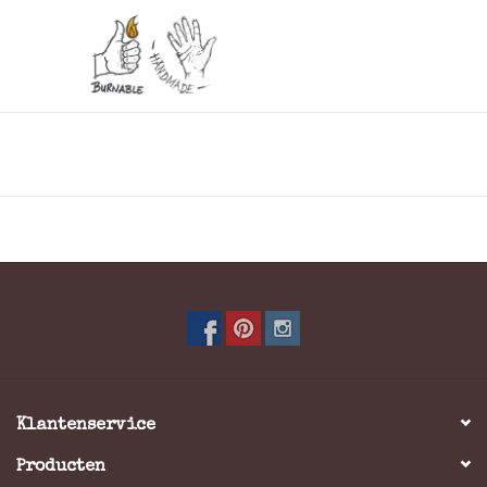
Deze vintage rundleren rugbybal is geïnspireerd op een
model waarmee de rugbywedstrijden van de Olympische
Spelen van 1924 in Parijs zijn gespeeld. Met 6 leren
panelen van hoge kwaliteit wordt deze rugbybal met
retro look handgemaakt volgens de klassieke Engelse
methode in de werkplaats van John Woodbridge.
+ houten sokkel
Breedte : 19 cm
Lengte : 30cm
Gewicht: 350 gram
Klantenservice
Latex luchtkamer
Producten