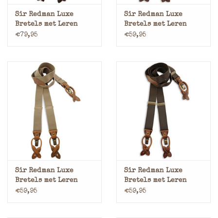
Sir Redman Luxe
Sir Redman Luxe
Bretels met Leren
Bretels met Leren
Lussen en Clips
Lussen en Clips Pied-
€79,95
€59,95
Paisley Groen
de-Poule
Sir Redman Luxe
Sir Redman Luxe
Bretels met Leren
Bretels met Leren
Lussen en Clips
Lussen en Clips Bruin
€59,95
€59,95
Lichtbruin