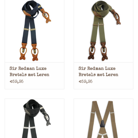
Sir Redman Luxe
Sir Redman Luxe
Bretels met Leren
Bretels met Leren
Lussen en Clips Blauw
Lussen en Clips
€59,95
€59,95
Legergroen