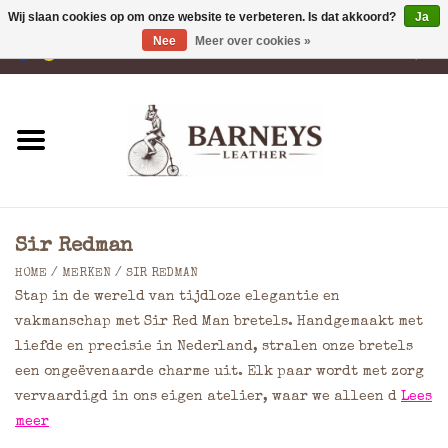
Wij slaan cookies op om onze website te verbeteren. Is dat akkoord?
Ja
Nee
Meer over cookies »
0 Artikelen - €0,00
Home
Portemonnees
Laptoptassen
Sir Redman
Rugzakken
HOME
/
MERKEN
/
SIR REDMAN
Stap in de wereld van tijdloze elegantie en
Schoudertassen
vakmanschap met Sir Red Man bretels. Handgemaakt met
liefde en precisie in Nederland, stralen onze bretels
een ongeëvenaarde charme uit. Elk paar wordt met zorg
Tassen
vervaardigd in ons eigen atelier, waar we alleen d
Lees
meer
Accessoires