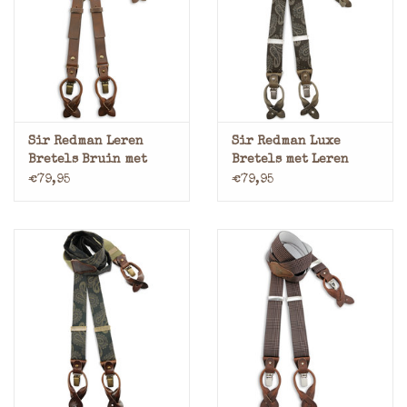
Sir Redman Leren
Sir Redman Luxe
Bretels Bruin met
Bretels met Leren
Leren Lussen en Clips
Lussen en Clips
€79,95
€79,95
Paisley Bruin