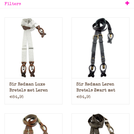
Filters
Merken
Sir Redman Luxe
Sir Redman Leren
Bretels met Leren
Bretels Zwart met
Lussen en Clips
Leren Lussen en Clips
€84,95
€84,95
Paisley Champagne