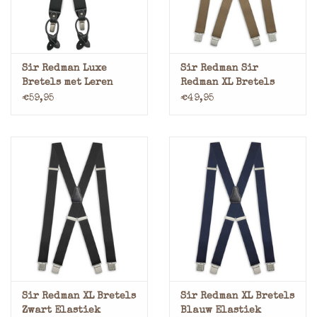
Sir Redman Luxe
Sir Redman Sir
Bretels met Leren
Redman XL Bretels
Lussen en Clips Zwart
Extra Lang Taupe
€59,95
€49,95
Sir Redman XL Bretels
Sir Redman XL Bretels
Zwart Elastiek
Blauw Elastiek