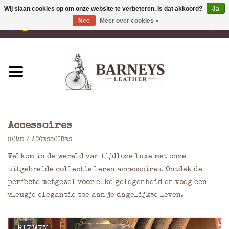
Wij slaan cookies op om onze website te verbeteren. Is dat akkoord?
Ja
Nee
Meer over cookies »
0 Artikelen - €0,00
Home
Portemonnees
Laptoptassen
Accessoires
Rugzakken
HOME
/
ACCESSOIRES
Welkom in de wereld van tijdloze luxe met onze
Schoudertassen
uitgebreide collectie leren accessoires. Ontdek de
perfecte metgezel voor elke gelegenheid en voeg een
Tassen
vleugje elegantie toe aan je dagelijkse leven.
Accessoires