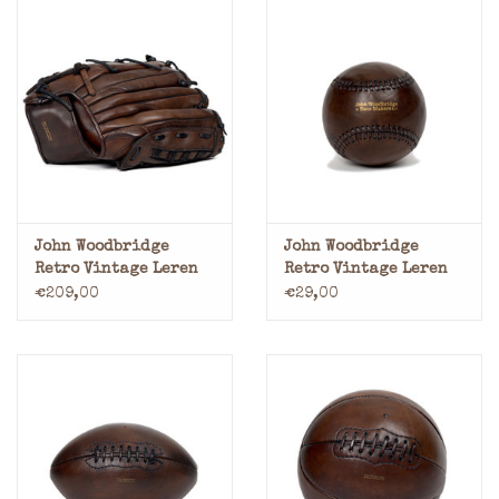
John Woodbridge
John Woodbridge
Retro Vintage Leren
Retro Vintage Leren
Honkbal Baseball
Honkbal Baseball
€209,00
€29,00
Handschoen