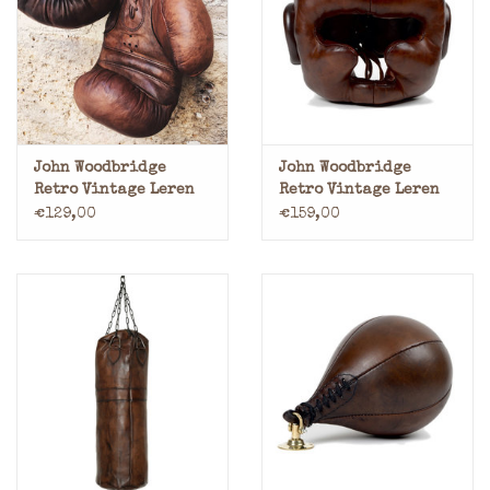
Merken
John Woodbridge
John Woodbridge
Retro Vintage Leren
Retro Vintage Leren
Bokshandschoenen
Bokshelm
€129,00
€159,00
Hoofdbescherming