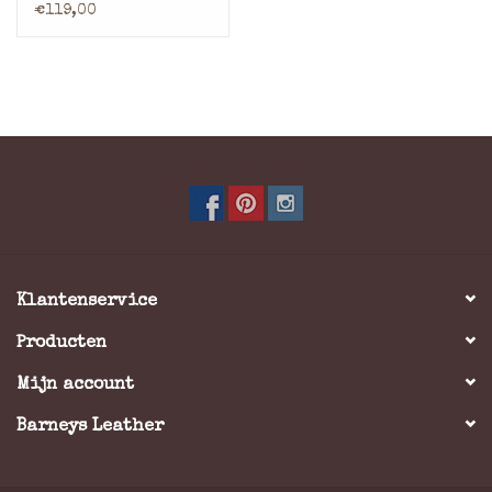
Voetbal 1950
€119,00
Klantenservice
Producten
Mijn account
Barneys Leather