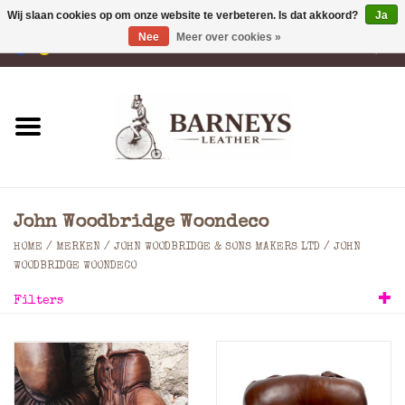
Wij slaan cookies op om onze website te verbeteren. Is dat akkoord?
Ja
Nee
Meer over cookies »
0 Artikelen - €0,00
Home
Portemonnees
Laptoptassen
John Woodbridge Woondeco
Rugzakken
HOME
/
MERKEN
/
JOHN WOODBRIDGE & SONS MAKERS LTD
/
JOHN
WOODBRIDGE WOONDECO
Schoudertassen
Filters
Tassen
Accessoires