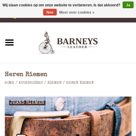
Wij slaan cookies op om onze website te verbeteren. Is dat akkoord?
Ja
Nee
Meer over cookies »
0 Artikelen - €0,00
Home
Portemonnees
Laptoptassen
Heren Riemen
Rugzakken
HOME
/
ACCESSOIRES
/
RIEMEN
/
HEREN RIEMEN
Schoudertassen
JEANS RIEMEN
Tassen
Accessoires