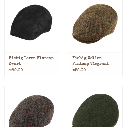
Fiebig Leren Flatcap
Fiebig Wollen
Zwart
Flatcap Visgraat
Beige
€89,00
€59,00