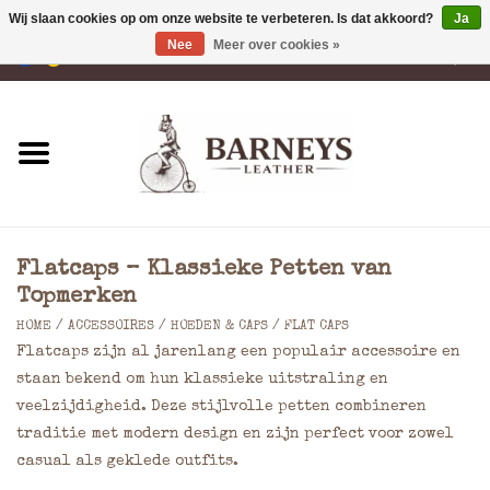
Wij slaan cookies op om onze website te verbeteren. Is dat akkoord?
Ja
Nee
Meer over cookies »
0 Artikelen - €0,00
Home
Portemonnees
Laptoptassen
Flatcaps – Klassieke Petten van
Rugzakken
Topmerken
HOME
/
ACCESSOIRES
/
HOEDEN & CAPS
/
FLAT CAPS
Schoudertassen
Flatcaps zijn al jarenlang een populair accessoire en
staan bekend om hun klassieke uitstraling en
veelzijdigheid. Deze stijlvolle petten combineren
Tassen
traditie met modern design en zijn perfect voor zowel
casual als geklede outfits.
Accessoires