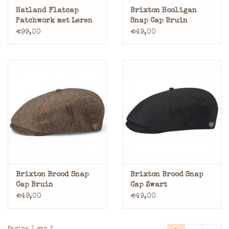
Hatland Flatcap
Brixton Hooligan
Patchwork met Leren
Snap Cap Bruin
Klep
€99,00
€49,00
Brixton Brood Snap
Brixton Brood Snap
Cap Bruin
Cap Zwart
€49,00
€49,00
Pagina 1 van 2