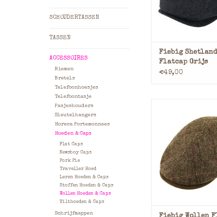
Hoogwaardig She
SCHOUDERTASSEN
De Fiebig Shetlan
flatcap combineert
TASSEN
elegantie met au
Fiebig Shetland
vakmanschap. Gem
ACCESSOIRES
Flatcap Grijs
puur Shetlandwol b
Riemen
€49,00
flatcap natuurlijk
Bretels
ademe
Telefoonhoesjes
Telefoontasje
TOEVOEGEN AAN WI
Fiebig Wollen Fla
Pasjeshouders
Visgraat – Klassie
Sleutelhangers
Stijlvol
Horeca Portemonnees
Hoeden & Caps
Flat Caps
Newsboy Caps
Pork Pie
Traveller Hoed
Tijdloze Eleganti
Leren Hoeden & Caps
Authentieke 
Stoffen Hoeden & Caps
Wollen Hoeden & Caps
De Fiebig wollen f
Vilthoeden & Caps
visgraat combi
Schrijfmappen
Fiebig Wollen F