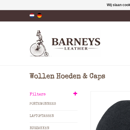
Wij slaan coo
Wollen Hoeden & Caps
Fiebig Shetland
Filters
Flatcap
PORTEMONNEES
LAPTOPTASSEN
RUGZAKKEN
Authentieke Sti