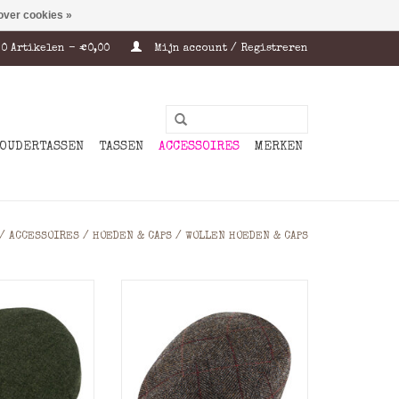
over cookies »
0 Artikelen - €0,00
Mijn account / Registreren
OUDERTASSEN
TASSEN
ACCESSOIRES
MERKEN
/
ACCESSOIRES
/
HOEDEN & CAPS
/
WOLLEN HOEDEN & CAPS
tland Wollen
Fiebig Wollen Flatcap met
tcap
Visgraat – Klassiek, Warm en
Stijlvol
e Stijl met