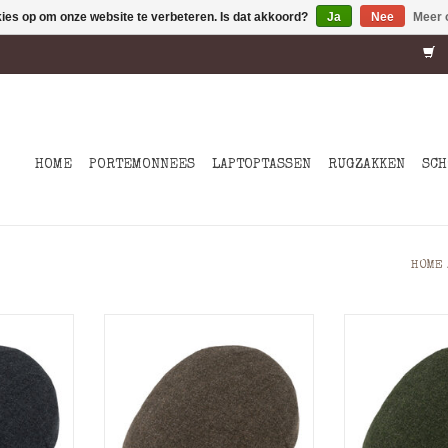
kies op om onze website te verbeteren. Is dat akkoord?
Ja
Nee
Meer 
HOME
PORTEMONNEES
LAPTOPTASSEN
RUGZAKKEN
SCH
HOME
 Wollen
Fiebig Shetland Wollen
Fiebig She
Flatcap
Fla
jl met
Authentieke Stijl met
Authentiek