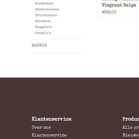
traditionele cha
Riemtasjes
Visgraat Beige
modern draagcomf
Handschoenen
€59,00
herkenbare visgra
Toilettassen
geeft de p
Woondeco
Shagetuis
TOEVOEGEN AAN WI
Paraplu's
MERKEN
Klantenservice
Produ
Over ons
Alle p
Klantenservice
Nieuwe