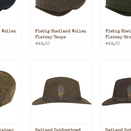
tlandwol
Hoogwaardig Shetlandwol
Hoogwaardig
d wollen
De Fiebig Shetland wollen
De Fiebig Sh
 tijdloze
flatcap combineert tijdloze
flatcap combi
thentiek
elegantie met authentiek
elegantie m
 Wollen
Fiebig Shetland Wollen
Fiebig Shet
aakt van
vakmanschap. Gemaakt van
vakmanschap
Flatcap Taupe
Flatcap Gr
iedt deze
puur Shetlandwol biedt deze
puur Shetland
€49,00
€49,00
e warmte,
flatcap natuurlijke warmte,
flatcap natuu
ademe
ad
NKELWAGEN
TOEVOEGEN AAN WINKELWAGEN
TOEVOEGEN AA
tcap met
Outdoorhoed Traveller Met
Leren Outdoor
k, Warm en
Veer
Met
De Hatland Channing is een
De Hatland C
elegante en functionele
elegante en
wollen outdoorhoed voor
wollen outd
zowel heren als dames. Dit
zowel heren 
e met een
model combineert een
model com
Look
avontuurlijke uitstraling met
avontuurlijke 
praktische eigenschappen,
praktische e
latcap met
waardoor het de ideale
waardoor h
neert
metgezel is voor di
metgez
latcap
Hatland Outdoorhoed
Hatland Ou