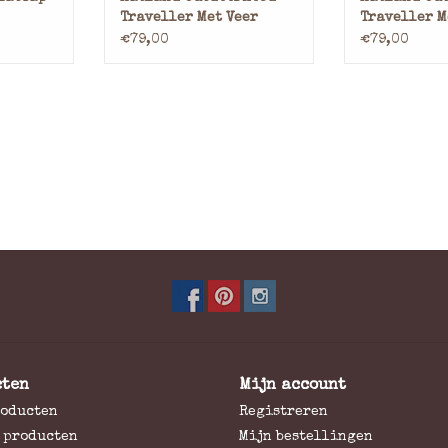
rme met
TOEVOEGEN AAN WINKELWAGEN
TOEVOEGEN AA
Traveller Met Veer
Traveller M
ort. Het
Olijfgroen
Bruin
€79,00
€79,00
atpatroon
NKELWAGEN
cten
Mijn account
roducten
Registreren
 producten
Mijn bestellingen