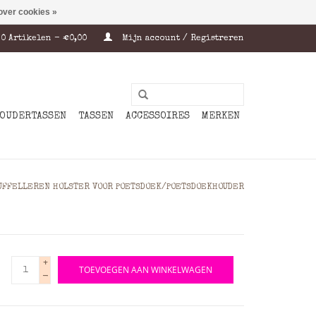
over cookies »
0 Artikelen - €0,00
Mijn account / Registreren
OUDERTASSEN
TASSEN
ACCESSOIRES
MERKEN
UFFELLEREN HOLSTER VOOR POETSDOEK/POETSDOEKHOUDER
+
TOEVOEGEN AAN WINKELWAGEN
-