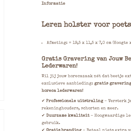
Informatie
Leren holster voor poet
Afmeting: = 19,5 x 11,5 x 7,0 cm (Hoogte 
Gratis Gravering van Jouw B
Lederwaren!
Wil jij jouw horecazaak nét dat beetje ex
exclusieve aanbieding:
gratis gravering
horeca lederwaren!
✔
Professionele uitstraling
– Versterk j
rekeninghouders, schorten en meer.
✔
Duurzame kwaliteit
– Hoogwaardige led
gebruik.
✔
Gratis branding
– Betaal niets extra v