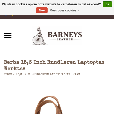
Wij slaan cookies op om onze website te verbeteren. Is dat akkoord?
Ja
Nee
Meer over cookies »
0 Artikelen - €0,00
Home
Portemonnees
Laptoptassen
Berba 15,6 Inch Rundleren Laptoptas
Rugzakken
Werktas
HOME
/
15,6 INCH RUNDLEREN LAPTOPTAS WERKTAS
Schoudertassen
Tassen
Accessoires