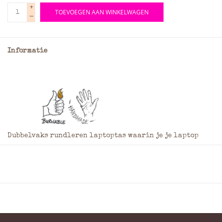
+
TOEVOEGEN AAN WINKELWAGEN
-
Informatie
Dubbelvaks rundleren laptoptas waarin je je laptop
apart kunt opbergen in een verstevigd vak met
bovenrits. In het andere, ruimere vak kun je met gemak
al je papieren, adapters etc. kwijt. Niet alleen is het
een praktische laptop-carrier, deze tas heeft gewoon
een supermooie vintage look. Je draagt hem aan een
dubbel handvat waarbij het sublieme, ruige leder en de