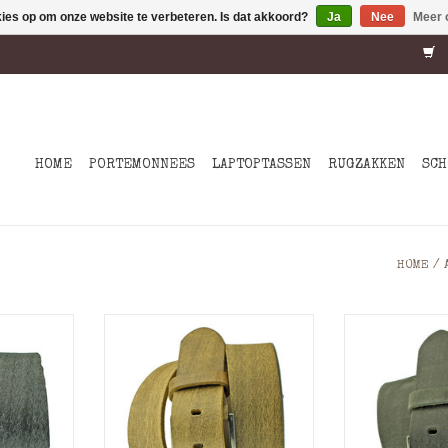
kies op om onze website te verbeteren. Is dat akkoord?
Ja
Nee
Meer 
HOME
PORTEMONNEES
LAPTOPTASSEN
RUGZAKKEN
SCH
HOME
/
eder
Materiaal: Leder
Materia
d
Kleur: Donkerbruin
Kleur
cm
Breedte: 4 cm
Breedt
l op maat
Deze leren riem zal op maat
Deze leren ri
ndwijdtes
gemaakt worden bandwijdtes
gemaakt word
mogelijk
korter dan 75 is mogelijk
korter dan 7