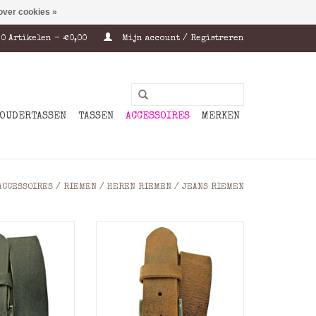
over cookies »
0 Artikelen - €0,00
Mijn account / Registreren
OUDERTASSEN
TASSEN
ACCESSOIRES
MERKEN
ACCESSOIRES
/
RIEMEN
/
HEREN RIEMEN
/
JEANS RIEMEN
al: Leder
Materiaal: Leder
: Zwart
Kleur: Vintage bruin
e: 4 cm
Breedte: 4 cm
em zal op maat
Deze leren riem zal op maat
en bandwijdtes
gemaakt worden bandwijdtes
5 is mogelijk
korter dan 75 is mogelijk