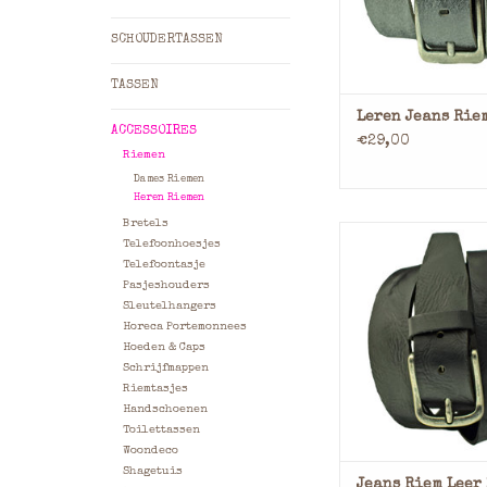
a.u.b. aangeve
opmerkinge
SCHOUDERTASSEN
TOEVOEGEN AAN WI
TASSEN
Leren Jeans Rie
ACCESSOIRES
€29,00
Riemen
Dames Riemen
Heren Riemen
Bretels
Materiaal: L
Telefoonhoesjes
Kleur: Cogn
Telefoontasje
Breedte: 4 
Pasjeshouders
Sleutelhangers
Deze leren riem za
Horeca Portemonnees
gemaakt worden ba
Hoeden & Caps
korter dan 75 is 
Schrijfmappen
a.u.b. aangeve
Riemtasjes
opmerkinge
Handschoenen
Toilettassen
TOEVOEGEN AAN WI
Woondeco
Shagetuis
Jeans Riem Leer