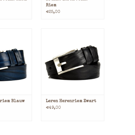
Riem
€25,00
kleurige Leren
Stoere Zwartkleurige Leren
– 4 cm Breed
Herenriem – 4 cm Breed
htig statement
Maak een krachtig statement
toere leren
met onze stoere leren
 een prachtige
herenriem in een prachtige
Deze riem van 4
cognackleur. Deze riem van 4
 de perfecte
cm breed is de perfecte
an robuustheid
combinatie van robuustheid
g. Gemaakt van
en verfijning. Gemaakt van
ig leer, st
hoogwaardig leer, st
N WINKELWAGEN
TOEVOEGEN AAN WINKELWAGEN
nriem Blauw
Leren Herenriem Zwart
€49,00