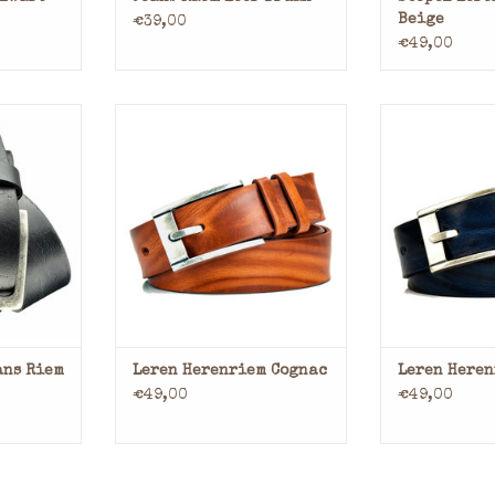
Beige
€39,00
€49,00
eder
Stoere Cognackleurige Leren
Stoere Blauw
rt
Herenriem – 4 cm Breed
Herenriem 
cm
Maak een krachtig statement
Maak een krac
met onze stoere leren
met onze s
l op maat
herenriem in een prachtige
herenriem in
ndwijdtes
cognackleur. Deze riem van 4
cognackleur. 
mogelijk
cm breed is de perfecte
cm breed is
n bij
combinatie van robuustheid
combinatie v
n.
en verfijning. Gemaakt van
en verfijnin
hoogwaardig leer, s
hoogwaard
NKELWAGEN
TOEVOEGEN AAN WINKELWAGEN
TOEVOEGEN AA
ans Riem
Leren Herenriem Cognac
Leren Here
€49,00
€49,00