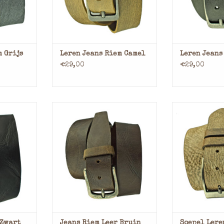
n bij
a.u.b. aangeven bij
a.u.b. aa
n.
opmerkingen.
opmer
NKELWAGEN
TOEVOEGEN AAN WINKELWAGEN
TOEVOEGEN AA
m Grijs
Leren Jeans Riem Camel
Leren Jeans
€29,00
€29,00
eder
Materiaal: Leder
Materia
ac
Kleur: Cognac
Kleur:
cm
Breedte: 4 cm
Breedt
l op maat
Deze leren riem zal op maat
Deze leren ri
ndwijdtes
gemaakt worden bandwijdtes
gemaakt word
mogelijk
korter dan 75 is mogelijk
korter dan 7
n bij
a.u.b. aangeven bij
a.u.b. aa
n.
opmerkingen.
opmer
NKELWAGEN
TOEVOEGEN AAN WINKELWAGEN
TOEVOEGEN AA
 Zwart
Jeans Riem Leer Bruin
Soepel Lere