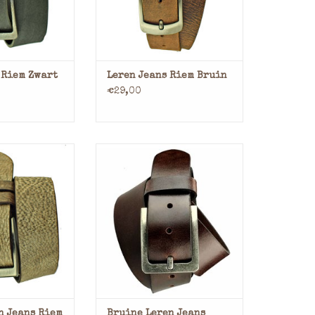
ngeven bij
a.u.b. aangeven bij
kingen.
opmerkingen.
N WINKELWAGEN
TOEVOEGEN AAN WINKELWAGEN
 Riem Zwart
Leren Jeans Riem Bruin
€29,00
al: Leder
Materiaal: Leder
 Cognac
Kleur: Bruin
e: 4 cm
Breedte: 4 cm
em zal op maat
Deze leren riem zal op maat
en bandwijdtes
gemaakt worden bandwijdtes
5 is mogelijk
korter dan 75 is mogelijk
ngeven bij
a.u.b. aangeven bij
kingen.
opmerkingen.
N WINKELWAGEN
TOEVOEGEN AAN WINKELWAGEN
n Jeans Riem
Bruine Leren Jeans