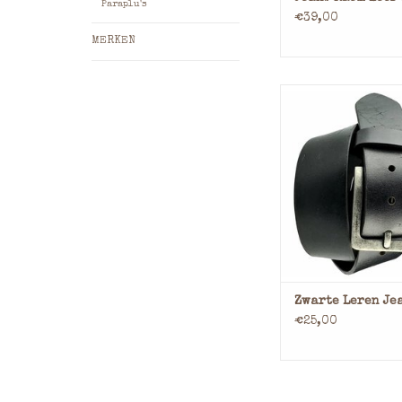
Paraplu's
€39,00
MERKEN
Materiaal: L
Kleur: Zwa
Breedte: 4 
Deze leren riem za
gemaakt worden ba
korter dan 75 is 
a.u.b. aangeve
opmerkinge
TOEVOEGEN AAN WI
Zwarte Leren Je
€25,00