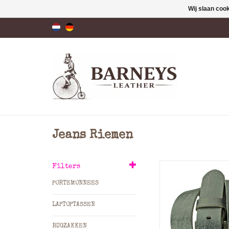
Wij slaan coo
Jeans Riemen
Materiaal: L
Filters
Kleur: Zan
PORTEMONNEES
Breedte: 4 
LAPTOPTASSEN
Deze leren riem za
gemaakt worden ba
RUGZAKKEN
korter dan 75 is 