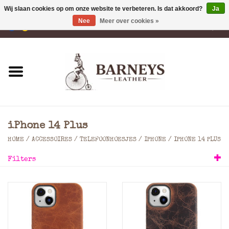
Wij slaan cookies op om onze website te verbeteren. Is dat akkoord?
Ja
Nee
Meer over cookies »
0 Artikelen - €0,00
Home
Portemonnees
Laptoptassen
iPhone 14 Plus
Rugzakken
HOME
/
ACCESSOIRES
/
TELEFOONHOESJES
/
IPHONE
/
IPHONE 14 PLUS
Filters
Schoudertassen
Tassen
Accessoires