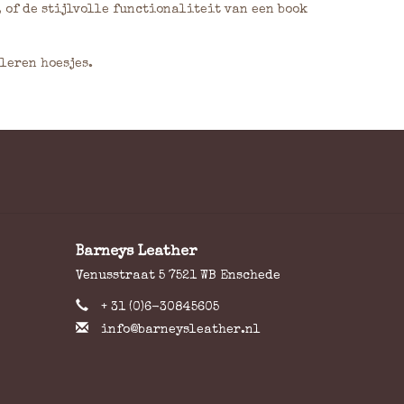
 of de stijlvolle functionaliteit van een book
leren hoesjes.
Barneys Leather
Venusstraat 5 7521 WB Enschede
+ 31 (0)6-30845605
info@barneysleather.nl