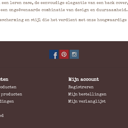
n een leren case, de eenvoudige elegantie van een back cover,
dt een ongeëvenaarde combinatie van design en duurzaamheid.
bescherming en stijl die het verdient met onze hoogwaardige 
cten
Mijn account
roducten
Registreren
 producten
Mijn bestellingen
dingen
Mijn verlanglijst
ed