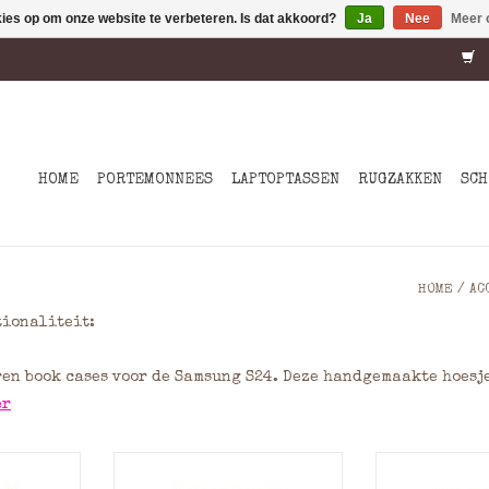
kies op om onze website te verbeteren. Is dat akkoord?
Ja
Nee
Meer 
HOME
PORTEMONNEES
LAPTOPTASSEN
RUGZAKKEN
SCH
HOME
/
AC
tionaliteit:
ren book cases voor de Samsung S24. Deze handgemaakte hoes
er
n Samsung
Handgemaakte Leren Samsung
Handgemaakte
rdig Full-
S24 Hoes - Hoogwaardig Full-
S24 Hoes - Ho