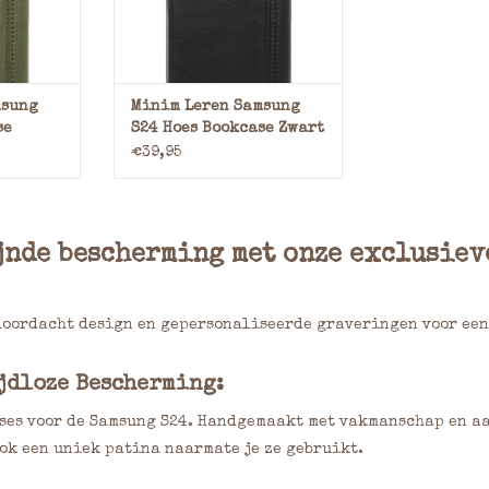
raai uw
Bescherm en verfraai uw
t onze
Samsung S24 met onze
en hoes,
handgemaakte leren hoes,
ogwaardig
vervaardigd uit hoogwaardig
ze premium
full-grain leer. Deze premium
msung
Minim Leren Samsung
ijd alleen
hoes wordt met de tijd alleen
se
S24 Hoes Bookcase Zwart
ardoor
maar mooier, waardoor
€39,95
NKELWAGEN
TOEVOEGEN AAN WINKELWAGEN
jnde bescherming met onze exclusiev
doordacht design en gepersonaliseerde graveringen voor een
jdloze Bescherming:
ases voor de Samsung S24. Handgemaakt met vakmanschap en aa
ok een uniek patina naarmate je ze gebruikt.