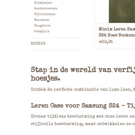
Bescherm en verf
Riemtasjes
Samsung S24 me
Handschoenen
handgemaakte ler
Toilettassen
vervaardigd uit ho
Woondeco
Shagetuis
full-grain leer. De
Minim Leren Sa
Paraplu's
hoes wordt met de t
S24 Hoes Bookca
maar mooier, wa
Olijfgroen
€39,95
MERKEN
TOEVOEGEN AAN WI
Stap in de wereld van verfi
hoesjes.
Ontdek de perfecte combinatie van luxe leer, 
Leren Case voor Samsung S24 - Ti
Ervaar tijdloze bescherming met onze leren c
stijlvolle bescherming, maar ontwikkelen ze o