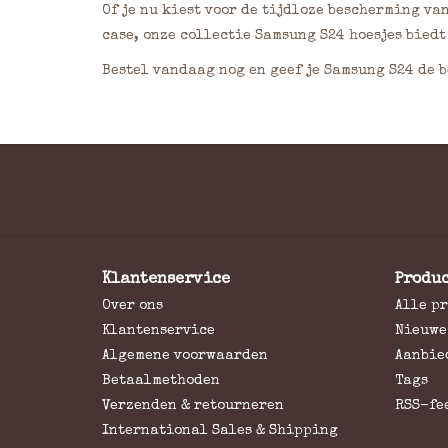
Of je nu kiest voor de tijdloze bescherming va
case, onze collectie Samsung S24 hoesjes bie
Bestel vandaag nog en geef je Samsung S24 de 
Klantenservice
Produ
Over ons
Alle p
Klantenservice
Nieuwe
Algemene voorwaarden
Aanbie
Betaalmethoden
Tags
Verzenden & retourneren
RSS-fe
International Sales & Shipping