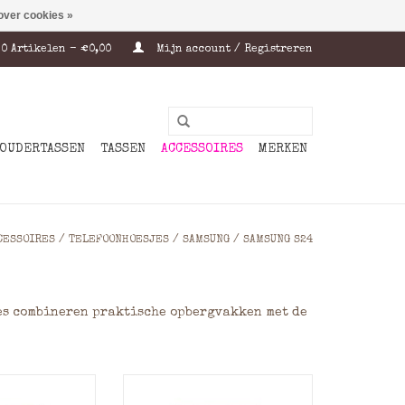
over cookies »
0 Artikelen - €0,00
Mijn account / Registreren
OUDERTASSEN
TASSEN
ACCESSOIRES
MERKEN
CESSOIRES
/
TELEFOONHOESJES
/
SAMSUNG
/
SAMSUNG S24
jes combineren praktische opbergvakken met de
 Leren Samsung
Handgemaakte Leren Samsung
ogwaardig Full-
S24 Hoes - Hoogwaardig Full-