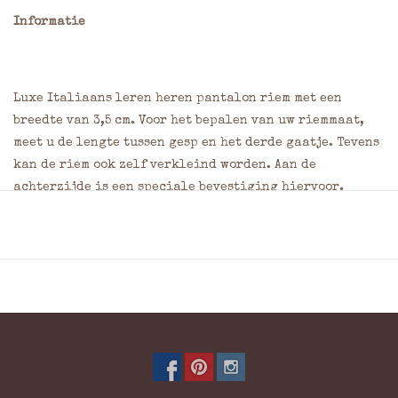
Informatie
Luxe Italiaans leren heren pantalon riem met een
breedte van 3,5 cm. Voor het bepalen van uw riemmaat,
meet u de lengte tussen gesp en het derde gaatje. Tevens
kan de riem ook zelf verkleind worden. Aan de
achterzijde is een speciale bevestiging hiervoor.
Materiaal: Leder
Kleur: Blauw
Breedte: 3.5 cm
Wilt u dit product laten graveren? Geef dan uw wensen
door in het opmerkingenveld van het bestelformulier.
Vermeld hierbij de gewenste plaats, de afmeting
(maximaal 7,5 x 7,5 cm) en het lettertype. Klik
hier
voor