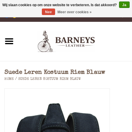
Wij slaan cookies op om onze website te verbeteren. Is dat akkoord?
Ja
Nee
Meer over cookies »
0 Artikelen - €0,00
Home
Portemonnees
Laptoptassen
Suede Leren Kostuum Riem Blauw
Rugzakken
HOME
/
SUEDE LEREN KOSTUUM RIEM BLAUW
Schoudertassen
Tassen
Accessoires