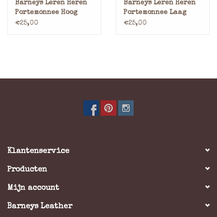
Barneys Leren Heren
Barneys Leren Heren
Portemonnee Hoog
Portemonnee Laag
Model – Buffelleer
Model – Buffelleer
€25,00
€25,00
Klantenservice
Producten
Mijn account
Barneys Leather