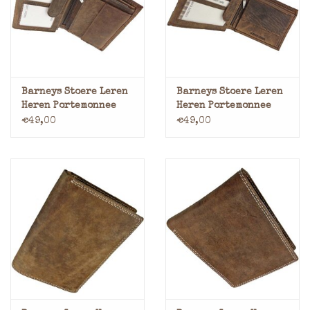
Merken
Barneys Stoere Leren
Barneys Stoere Leren
Heren Portemonnee
Heren Portemonnee
Veel Pasjes Leer
Veel Pasjes Leer
€49,00
€49,00
Gevoerd Hoog Model
Gevoerd