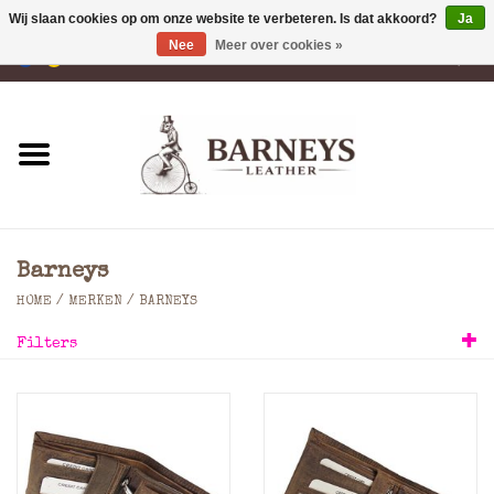
Wij slaan cookies op om onze website te verbeteren. Is dat akkoord?
Ja
Nee
Meer over cookies »
0 Artikelen - €0,00
Home
Portemonnees
Laptoptassen
Barneys
Rugzakken
HOME
/
MERKEN
/
BARNEYS
Filters
Schoudertassen
Tassen
Accessoires