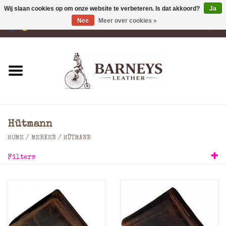
Wij slaan cookies op om onze website te verbeteren. Is dat akkoord?
Ja
Nee
Meer over cookies »
0 Artikelen - €0,00
Home
Portemonnees
Laptoptassen
Hütmann
Rugzakken
HOME
/
MERKEN
/
HÜTMANN
Filters
Schoudertassen
Tassen
Accessoires