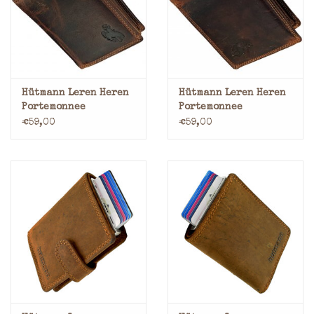
Merken
Hütmann Leren Heren
Hütmann Leren Heren
Portemonnee
Portemonnee
Exclusive Veel Pasjes
Exclusive Veel Pasjes
€59,00
€59,00
Hoog Model
Laag Model