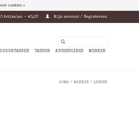
over cookies »
0 Artikelen - €0,00
Mijn account / Registreren
OUDERTASSEN
TASSEN
ACCESSOIRES
MERKEN
HOME
/
MERKEN
/
LEGEND