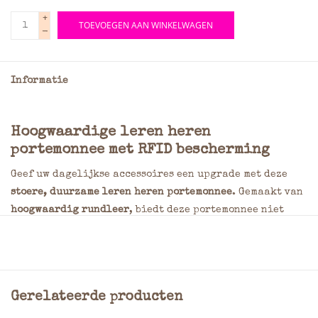
+
TOEVOEGEN AAN WINKELWAGEN
-
Informatie
Hoogwaardige leren heren
portemonnee met RFID bescherming
Geef uw dagelijkse accessoires een upgrade met deze
stoere, duurzame leren heren portemonnee
. Gemaakt van
hoogwaardig rundleer
, biedt deze portemonnee niet
alleen een robuuste uitstraling maar ook lange
levensduur. Dankzij de
RFID bescherming
zijn uw
kaarten veilig tegen ongewenst uitlezen van
bijvoorbeeld OV-chipkaarten, ID-kaarten, creditcards
Gerelateerde producten
of bedrijfspassen.