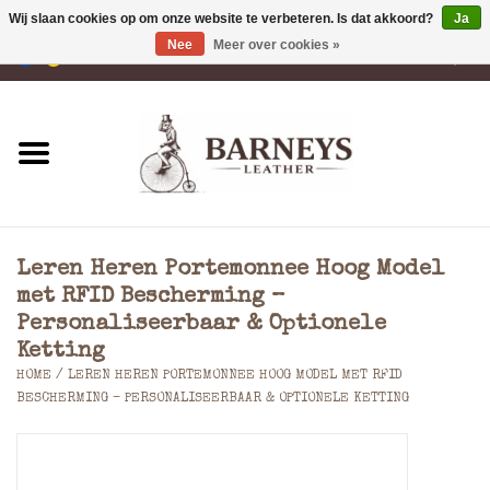
Wij slaan cookies op om onze website te verbeteren. Is dat akkoord?
Ja
Nee
Meer over cookies »
0 Artikelen - €0,00
Home
Portemonnees
Laptoptassen
Leren Heren Portemonnee Hoog Model
Rugzakken
met RFID Bescherming –
Personaliseerbaar & Optionele
Ketting
Schoudertassen
HOME
/
LEREN HEREN PORTEMONNEE HOOG MODEL MET RFID
BESCHERMING – PERSONALISEERBAAR & OPTIONELE KETTING
Tassen
Accessoires