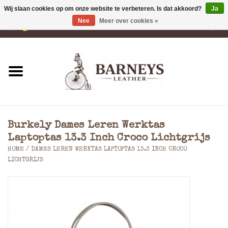
Wij slaan cookies op om onze website te verbeteren. Is dat akkoord?
Ja
Nee
Meer over cookies »
0 Artikelen - €0,00
Home
Portemonnees
Laptoptassen
Burkely Dames Leren Werktas
Rugzakken
Laptoptas 13.3 Inch Croco Lichtgrijs
HOME
/
DAMES LEREN WERKTAS LAPTOPTAS 13.3 INCH CROCO
LICHTGRIJS
Schoudertassen
Tassen
Accessoires