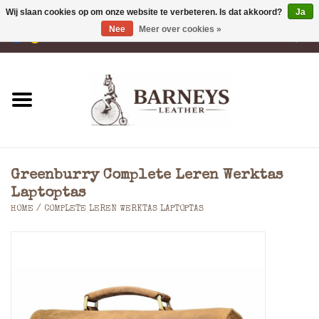
Wij slaan cookies op om onze website te verbeteren. Is dat akkoord?
Ja
Nee
Meer over cookies »
0 Artikelen - €0,00
Home
Portemonnees
Laptoptassen
Greenburry Complete Leren Werktas
Rugzakken
Laptoptas
HOME
/
COMPLETE LEREN WERKTAS LAPTOPTAS
Schoudertassen
Tassen
Accessoires