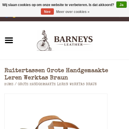
Wij slaan cookies op om onze website te verbeteren. Is dat akkoord?
Ja
Nee
Meer over cookies »
0 Artikelen - €0,00
Home
Portemonnees
Laptoptassen
Ruitertassen Grote Handgemaakte
Rugzakken
Leren Werktas Braun
HOME
/
GROTE HANDGEMAAKTE LEREN WERKTAS BRAUN
Schoudertassen
Tassen
Accessoires