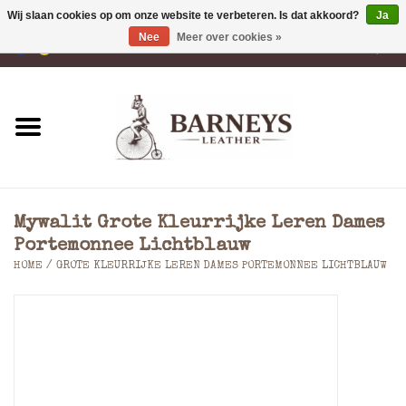
Wij slaan cookies op om onze website te verbeteren. Is dat akkoord?
Ja
Nee
Meer over cookies »
0 Artikelen - €0,00
Home
Portemonnees
Laptoptassen
Mywalit Grote Kleurrijke Leren Dames
Rugzakken
Portemonnee Lichtblauw
HOME
/
GROTE KLEURRIJKE LEREN DAMES PORTEMONNEE LICHTBLAUW
Schoudertassen
Tassen
Accessoires