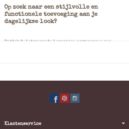
Op zoek naar een stijlvolle en
functionele toevoeging aan je
dagelijkse look?
Ontdek de betoverende harmonica portemonnee van
Mywalit, nu beschikbaar in een prachtige lichtblauwe
tint. Met zijn perfecte balans tussen kleurrijk design
en praktische bruikbaarheid, is deze grote leren dames
portemonnee een onmisbaar accessoire voor elke
moderne vrouw.
Gemaakt van luxueus zacht leer straalt deze
portemonnee kwaliteit en duurzaamheid uit, terwijl
het opvallende ontwerp je persoonlijkheid perfect
weerspiegelt. Met afmetingen van 18 cm breed, 2 cm diep
Klantenservice
en 10 cm hoog, past hij moeiteloos in je tas, terwijl hij