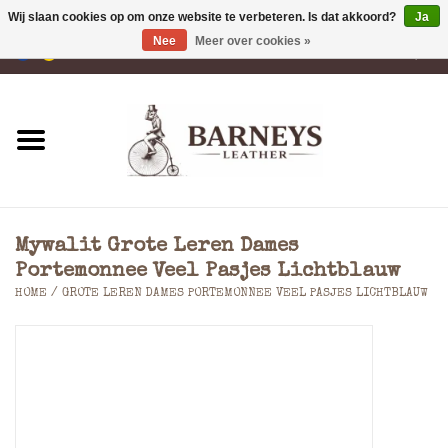
Wij slaan cookies op om onze website te verbeteren. Is dat akkoord?
Ja
Nee
Meer over cookies »
0 Artikelen - €0,00
Home
Portemonnees
Laptoptassen
Mywalit Grote Leren Dames
Rugzakken
Portemonnee Veel Pasjes Lichtblauw
HOME
/
GROTE LEREN DAMES PORTEMONNEE VEEL PASJES LICHTBLAUW
Schoudertassen
Tassen
Accessoires