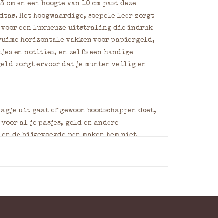
 3 cm en een hoogte van 10 cm past deze
dtas. Het hoogwaardige, soepele leer zorgt
 voor een luxueuze uitstraling die indruk
 ruime horizontale vakken voor papiergeld,
jes en notities, en zelfs een handige
eld zorgt ervoor dat je munten veilig en
dagje uit gaat of gewoon boodschappen doet,
voor al je pasjes, geld en andere
 en de bijgevoegde pen maken hem niet
ioneel.
aan je portemonnee? Maak dan gebruik van
 of een speciale boodschap graveren,