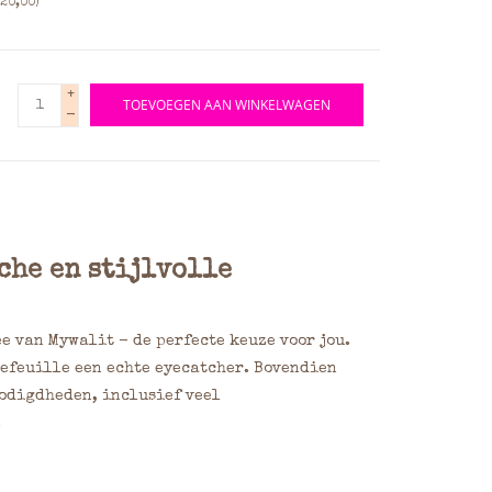
20,00)
+
TOEVOEGEN AAN WINKELWAGEN
-
che en stijlvolle
 van Mywalit - de perfecte keuze voor jou.
tefeuille een echte eyecatcher. Bovendien
nodigdheden, inclusief veel
.