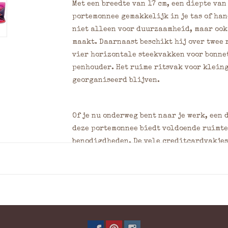
Met een breedte van 17 cm, een diepte van
portemonnee gemakkelijk in je tas of han
niet alleen voor duurzaamheid, maar ook
maakt. Daarnaast beschikt hij over twee
vier horizontale steekvakken voor bonnet
penhouder. Het ruime ritsvak voor kleing
georganiseerd blijven.
Of je nu onderweg bent naar je werk, een 
deze portemonnee biedt voldoende ruimte 
benodigdheden. De vele creditcardvakjes
alleen praktisch, maar ook uiterst funct
Wil je een persoonlijk tintje toevoegen 
onze graveerservice en laat je initialen
waardoor hij echt uniek wordt.