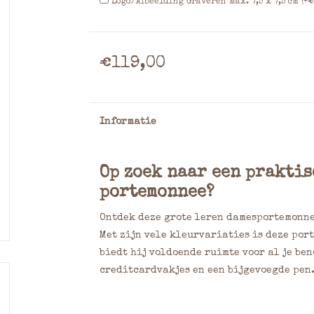
Logo/Afbeelding Graveren Max. 7,5 x 7,5 cm (+€
€119,00
Informatie
Op zoek naar een praktis
portemonnee?
Ontdek deze grote leren damesportemonnee
Met zijn vele kleurvariaties is deze por
biedt hij voldoende ruimte voor al je be
creditcardvakjes en een bijgevoegde pen