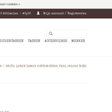
over cookies »
0 Artikelen - €0,00
Mijn account / Registreren
OUDERTASSEN
TASSEN
ACCESSOIRES
MERKEN
E
/
GROTE LEREN DAMES PORTEMONNEE VEEL PASJES ROZE