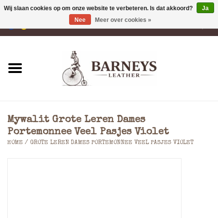
Wij slaan cookies op om onze website te verbeteren. Is dat akkoord?
Ja
Nee
Meer over cookies »
0 Artikelen - €0,00
Home
Portemonnees
Laptoptassen
Mywalit Grote Leren Dames
Rugzakken
Portemonnee Veel Pasjes Violet
HOME
/
GROTE LEREN DAMES PORTEMONNEE VEEL PASJES VIOLET
Schoudertassen
Tassen
Accessoires