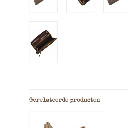
Gerelateerde producten
Ervaar de perfecte combinatie van
stijl, functionaliteit en
duurzaamheid met deze Greenburry