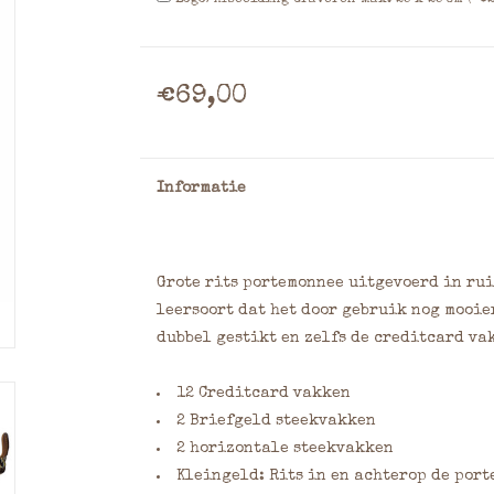
Logo/Afbeelding Graveren Max. 25 x 25 cm (+€2
€69,00
Informatie
Grote rits portemonnee uitgevoerd in rui
leersoort dat het door gebruik nog mooie
dubbel gestikt en zelfs de creditcard va
12 Creditcard vakken
2 Briefgeld steekvakken
2 horizontale steekvakken
Kleingeld: Rits in en achterop de por