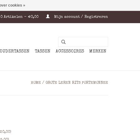
over cookies »
0 Artikelen - €0,00
Mijn account / Registreren
OUDERTASSEN
TASSEN
ACCESSOIRES
MERKEN
HOME
/
GROTE LEREN RITS PORTEMONNEE
20,00)