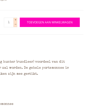
5,00)
+
TOEVOEGEN AAN WINKELWAGEN
-
g hunter (rundleer) voordeel van dit
r zal worden. De gehele portemonnee is
kken zijn mee gestikt.
temonnee