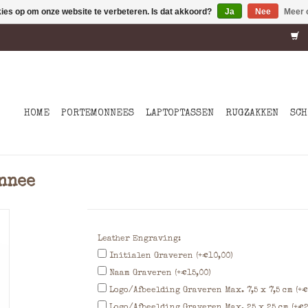
kies op om onze website te verbeteren. Is dat akkoord?
Ja
Nee
Meer 
HOME
PORTEMONNEES
LAPTOPTASSEN
RUGZAKKEN
SCH
nnee
Leather Engraving:
Initialen Graveren (+€10,00)
Naam Graveren (+€15,00)
Logo/Afbeelding Graveren Max. 7,5 x 7,5 cm (+€