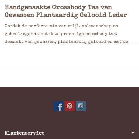
Handgemaakte Crossbody Tas van
Gewassen Plantaardig Gelooid Leder
Ontdek de perfecte mix van stijl, vakmanschap en
gebruiksgemak met deze prachtige crossbody tas.
Gemaakt van gewassen, plantaardig gelooid en met de
hand gevlochten rundleer, straalt deze tas natuurlijke
elegantie uit en is hij ontworpen om jarenlang mee te
gaan.
Kenmerken:
Hoogwaardig materiaal:
Gemaakt van duurzaam
plantaardig gelooid rundleer dat met de tijd alleen
maar mooier wordt en een uniek karakter ontwikkelt.
Verstelbare schouderriem:
Voorzien van een
verstelbare en afneembare schouderriem, zodat je de tas
op meerdere manieren kunt dragen.
Klantenservice