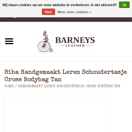
Wij slaan cookies op om onze website te verbeteren. Is dat akkoord?
Ja
Nee
Meer over cookies »
0 Artikelen - €0,00
Home
Portemonnees
Laptoptassen
Biba Handgemaakt Leren Schoudertasje
Rugzakken
Cross Bodybag Tan
HOME
/
HANDGEMAAKT LEREN SCHOUDERTASJE CROSS BODYBAG TAN
Schoudertassen
Tassen
Accessoires