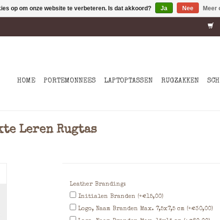
kies op om onze website te verbeteren. Is dat akkoord?
Ja
Nee
Meer 
HOME
PORTEMONNEES
LAPTOPTASSEN
RUGZAKKEN
SCH
te Leren Rugtas
Leather Branding:
Initialen Branden (+€15,00)
Logo, Naam Branden Max. 7,5x7,5 cm (+€30,00)