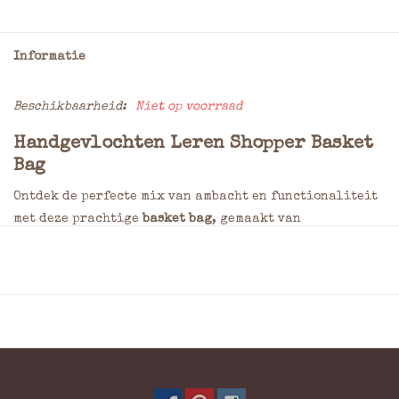
Informatie
Beschikbaarheid:
Niet op voorraad
Handgevlochten Leren Shopper Basket
Bag
Ontdek de perfecte mix van ambacht en functionaliteit
met deze prachtige
basket bag
, gemaakt van
hoogwaardig, handgevlochten natuurlijk leer. Met een
elegant en tijdloos ontwerp is deze tas ideaal voor
zowel dagelijks gebruik als speciale gelegenheden.
Kenmerken:
Ambachtelijk vakmanschap:
Gemaakt van met de hand
gevlochten natuurlijk leer, wat zorgt voor een unieke