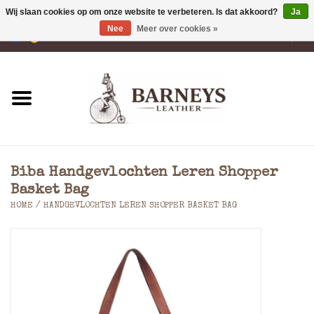
Wij slaan cookies op om onze website te verbeteren. Is dat akkoord?
Ja
Nee
Meer over cookies »
0 Artikelen - €0,00
Home
Portemonnees
Laptoptassen
Biba Handgevlochten Leren Shopper
Rugzakken
Basket Bag
HOME
/
HANDGEVLOCHTEN LEREN SHOPPER BASKET BAG
Schoudertassen
Tassen
Accessoires