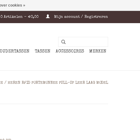
over cookies »
0 Artikelen - €0,00
Mijn account / Registreren
OUDERTASSEN
TASSEN
ACCESSOIRES
MERKEN
ME
/
HEREN RFID PORTEMONNEE PULL-UP LEER LAAG MODEL