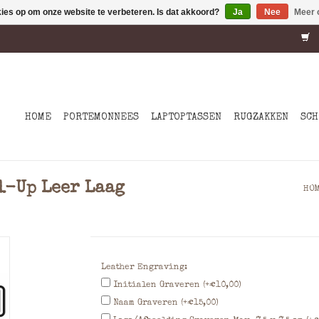
kies op om onze website te verbeteren. Is dat akkoord?
Ja
Nee
Meer 
HOME
PORTEMONNEES
LAPTOPTASSEN
RUGZAKKEN
SCH
l-Up Leer Laag
HO
Leather Engraving:
Initialen Graveren (+€10,00)
Naam Graveren (+€15,00)