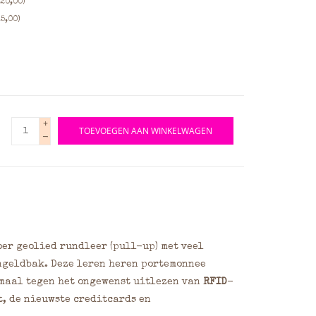
20,00)
5,00)
+
TOEVOEGEN AAN WINKELWAGEN
-
er geolied rundleer (pull-up) met veel
ngeldbak. Deze leren heren portemonnee
maal tegen het ongewenst uitlezen van
RFID
-
, de nieuwste creditcards en