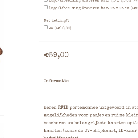
Logo/Afbeelding Graveren Max. 7,5 x 7,5 cm (+€
Logo/Afbeelding Graveren Max. 25 x 25 cm (+€2
Met Ketting?:
Ja (+€10,00)
€59,00
Informatie
Heren
RFID
portemonnee uitgevoerd in sto
mogelijkheden voor pasjes en ruime klei
beschermt uw belangrijkste kaarten opti
kaarten (zoals de OV-chipkaart, ID-kaart