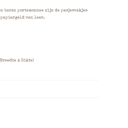
n heren portemonnee zijn de pasjesvakjes
t papiergeld van leer.
 Breedte x Dikte)
oog formaat zie hieronder.
 dan uw wensen door in het opmerkingenveld
 de gewenste plaats, de afmeting (maximaal
oor een overzicht van veelgebruikte
eren.