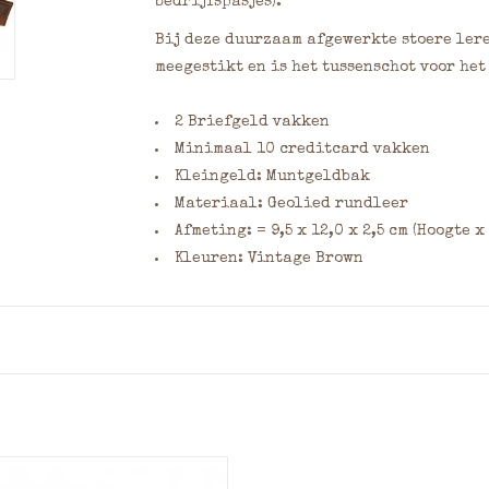
bedrijfspasjes).
Bij deze duurzaam afgewerkte stoere lere
meegestikt en is het tussenschot voor he
2 Briefgeld vakken
Minimaal 10 creditcard vakken
Kleingeld: Muntgeldbak
Materiaal: Geolied rundleer
Afmeting: = 9,5 x 12,0 x 2,5 cm (Hoogte x
Kleuren: Vintage Brown
Portemonnee is ook verkrijgbaar in een h
Wilt u dit product laten graveren? Geef
van het bestelformulier. Vermeld hierbij
7,5 x 7,5 cm) en het lettertype. Klik
hier
v
n portemonnee uitgevoerd in
lettertypes en meer informatie over grav
geolied rundleer met veel