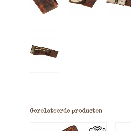
Gerelateerde producten
Heren RFID portemonnee uitgevoerd
Here
in stoer geolied rundleer (pull-up)