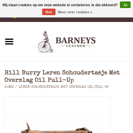
Wij slaan cookies op om onze website te verbeteren. Is dat akkoord?
Ja
Nee
Meer over cookies »
0 Artikelen - €0,00
Home
Portemonnees
Laptoptassen
Hill Burry Leren Schoudertasje Met
Rugzakken
Overslag Oil Pull-Up
HOME
/
LEREN SCHOUDERTASJE MET OVERSLAG OIL PULL-UP
Schoudertassen
Tassen
Accessoires