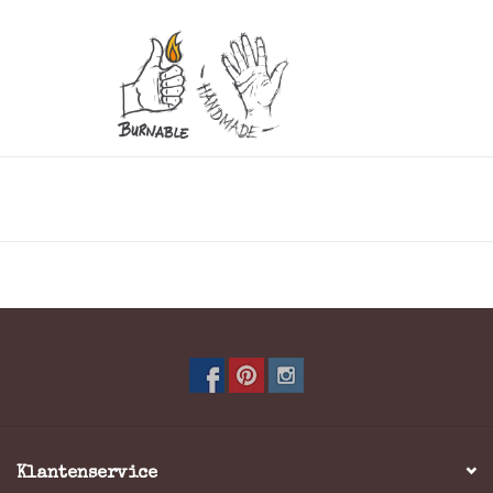
Robuuste en stoere rundleren schoudertasje, door het
gebruik van het geoliede rundleder zal het leer door
gebruik mooie kleurschakelingen krijgen.
Het schoudertasje heeft een met rits en overslag
afsluitbaar hoofdvak het hoofdvak is voorzien van een
rits en klein steekvak. Op de overslag en de voor- en
achterkant van het schoudertasje is een rits te vinden.
Materiaal: Rundleer
Kleur: Bruin
Klantenservice
Schouderband: Ja verstelbaar en afneembaar