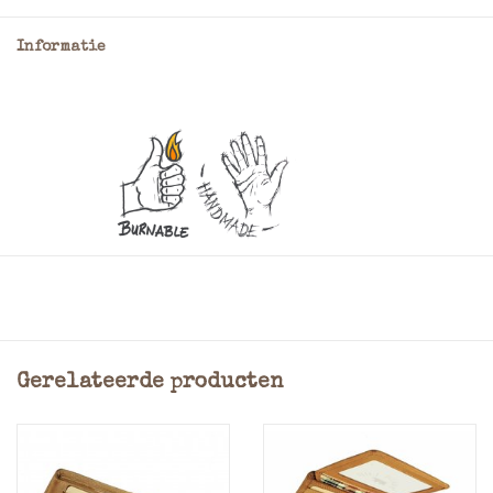
Informatie
Heren portemonnee uitgevoerd in geolied rundleer met
veel mogelijkheden voor pasjes.
Bij deze duurzaam afgewerkte leren heren portemonnee
zijn de pasjesvakjes meegestikt is het tussenschot voor
Gerelateerde producten
het papiergeld van leer. De leren portemonnee heeft 2
papiergeldvakken. Een leren bandje met drukknoop valt
veilig over de pasjes zodat verliezen van uw pasjes niet
mogelijk is.