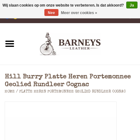
Wij slaan cookies op om onze website te verbeteren. Is dat akkoord?
Ja
Nee
Meer over cookies »
0 Artikelen - €0,00
Home
Portemonnees
Laptoptassen
Hill Burry Platte Heren Portemonnee
Rugzakken
Geolied Rundleer Cognac
HOME
/
PLATTE HEREN PORTEMONNEE GEOLIED RUNDLEER COGNAC
Schoudertassen
Tassen
Accessoires