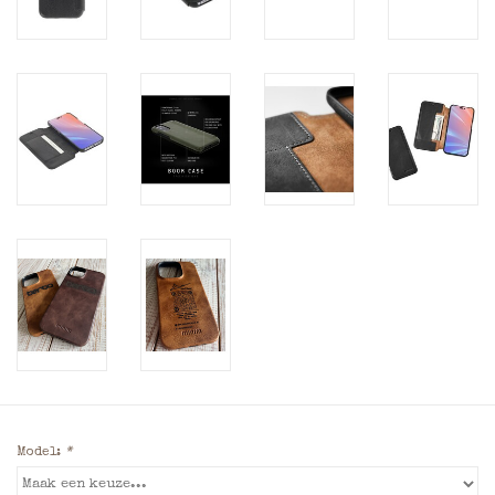
Model:
*