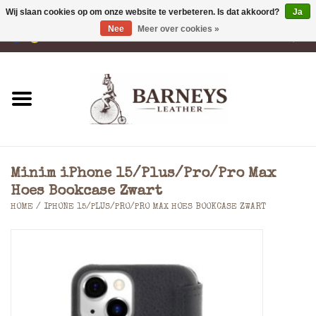
Wij slaan cookies op om onze website te verbeteren. Is dat akkoord?
Ja
Nee
Meer over cookies »
0 Artikelen - €0,00
Home
Portemonnees
Laptoptassen
Minim iPhone 15/Plus/Pro/Pro Max
Rugzakken
Hoes Bookcase Zwart
HOME
/
IPHONE 15/PLUS/PRO/PRO MAX HOES BOOKCASE ZWART
Schoudertassen
Tassen
Accessoires