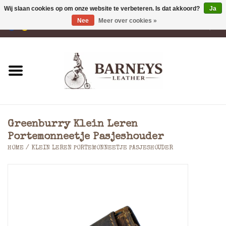
Wij slaan cookies op om onze website te verbeteren. Is dat akkoord?
Ja
Nee
Meer over cookies »
0 Artikelen - €0,00
Home
Portemonnees
Laptoptassen
Greenburry Klein Leren
Rugzakken
Portemonneetje Pasjeshouder
HOME
/
KLEIN LEREN PORTEMONNEETJE PASJESHOUDER
Schoudertassen
Tassen
Accessoires