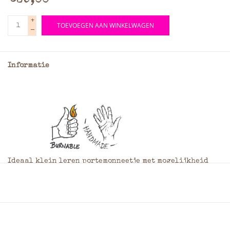
€39,00
+
TOEVOEGEN AAN WINKELWAGEN
-
Informatie
Ideaal klein leren portemonneetje met mogelijkheid
een aantal pasjes in op te bergen. Het kleine
portemonneetje is voorzien van een kleingeldvak af te
sluiten dmv een klepje met drukker een pasjesvakje en
een papiergeldvak. Achterop is een brede elastische
band te vinden waar u 6 pasjes achter kunt bewaren. Het